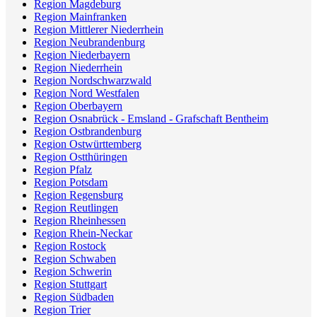
Region Magdeburg
Region Mainfranken
Region Mittlerer Niederrhein
Region Neubrandenburg
Region Niederbayern
Region Niederrhein
Region Nordschwarzwald
Region Nord Westfalen
Region Oberbayern
Region Osnabrück - Emsland - Grafschaft Bentheim
Region Ostbrandenburg
Region Ostwürttemberg
Region Ostthüringen
Region Pfalz
Region Potsdam
Region Regensburg
Region Reutlingen
Region Rheinhessen
Region Rhein-Neckar
Region Rostock
Region Schwaben
Region Schwerin
Region Stuttgart
Region Südbaden
Region Trier