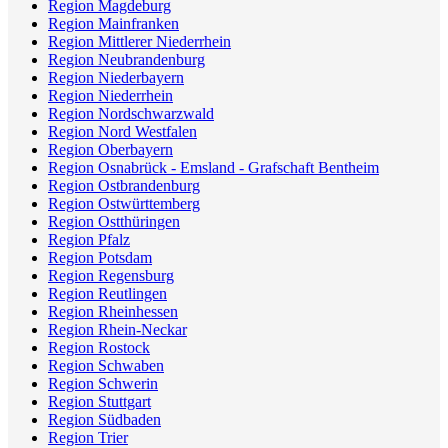
Region Magdeburg
Region Mainfranken
Region Mittlerer Niederrhein
Region Neubrandenburg
Region Niederbayern
Region Niederrhein
Region Nordschwarzwald
Region Nord Westfalen
Region Oberbayern
Region Osnabrück - Emsland - Grafschaft Bentheim
Region Ostbrandenburg
Region Ostwürttemberg
Region Ostthüringen
Region Pfalz
Region Potsdam
Region Regensburg
Region Reutlingen
Region Rheinhessen
Region Rhein-Neckar
Region Rostock
Region Schwaben
Region Schwerin
Region Stuttgart
Region Südbaden
Region Trier