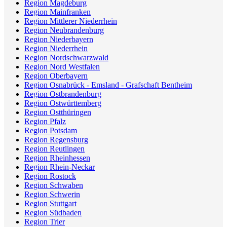
Region Magdeburg
Region Mainfranken
Region Mittlerer Niederrhein
Region Neubrandenburg
Region Niederbayern
Region Niederrhein
Region Nordschwarzwald
Region Nord Westfalen
Region Oberbayern
Region Osnabrück - Emsland - Grafschaft Bentheim
Region Ostbrandenburg
Region Ostwürttemberg
Region Ostthüringen
Region Pfalz
Region Potsdam
Region Regensburg
Region Reutlingen
Region Rheinhessen
Region Rhein-Neckar
Region Rostock
Region Schwaben
Region Schwerin
Region Stuttgart
Region Südbaden
Region Trier