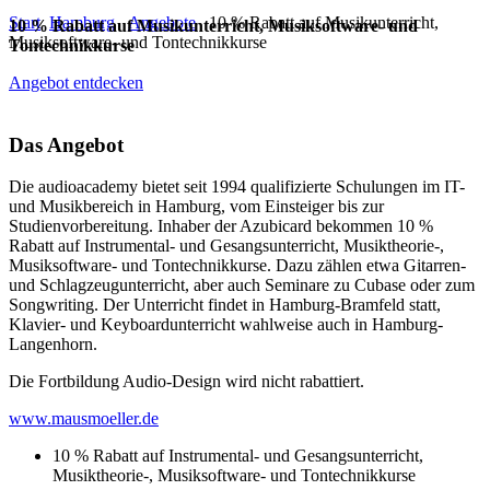
Start
Hamburg
Angebote
10 % Rabatt auf Musikunterricht,
10 % Rabatt auf Musikunterricht, Musiksoftware- und
Musiksoftware- und Tontechnikkurse
Tontechnikkurse
Angebot entdecken
Das Angebot
Die audioacademy bietet seit 1994 qualifizierte Schulungen im IT-
und Musikbereich in Hamburg, vom Einsteiger bis zur
Studienvorbereitung. Inhaber der Azubicard bekommen 10 %
Rabatt auf Instrumental- und Gesangsunterricht, Musiktheorie-,
Musiksoftware- und Tontechnikkurse. Dazu zählen etwa Gitarren-
und Schlagzeugunterricht, aber auch Seminare zu Cubase oder zum
Songwriting. Der Unterricht findet in Hamburg-Bramfeld statt,
Klavier- und Keyboardunterricht wahlweise auch in Hamburg-
Langenhorn.
Die Fortbildung Audio-Design wird nicht rabattiert.
www.mausmoeller.de
10 % Rabatt auf Instrumental- und Gesangsunterricht,
Musiktheorie-, Musiksoftware- und Tontechnikkurse