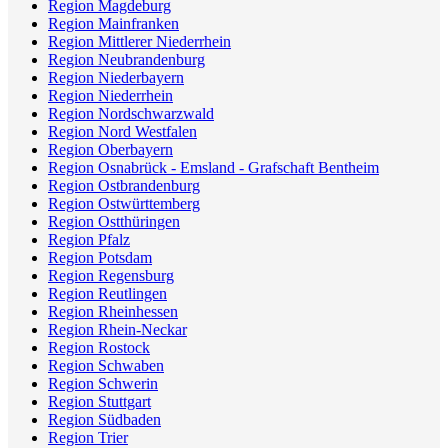
Region Magdeburg
Region Mainfranken
Region Mittlerer Niederrhein
Region Neubrandenburg
Region Niederbayern
Region Niederrhein
Region Nordschwarzwald
Region Nord Westfalen
Region Oberbayern
Region Osnabrück - Emsland - Grafschaft Bentheim
Region Ostbrandenburg
Region Ostwürttemberg
Region Ostthüringen
Region Pfalz
Region Potsdam
Region Regensburg
Region Reutlingen
Region Rheinhessen
Region Rhein-Neckar
Region Rostock
Region Schwaben
Region Schwerin
Region Stuttgart
Region Südbaden
Region Trier