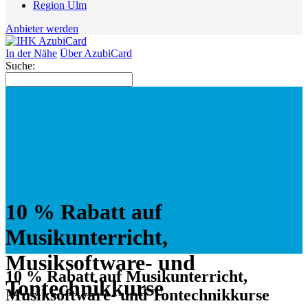
Region Ulm
Anbieter werden
In der Nähe
Über AzubiCard
Suche:
10 % Rabatt auf
Musikunterricht,
Musiksoftware- und
10 % Rabatt auf Musikunterricht,
Tontechnikkurse
Musiksoftware- und Tontechnikkurse