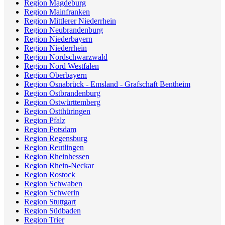
Region Magdeburg
Region Mainfranken
Region Mittlerer Niederrhein
Region Neubrandenburg
Region Niederbayern
Region Niederrhein
Region Nordschwarzwald
Region Nord Westfalen
Region Oberbayern
Region Osnabrück - Emsland - Grafschaft Bentheim
Region Ostbrandenburg
Region Ostwürttemberg
Region Ostthüringen
Region Pfalz
Region Potsdam
Region Regensburg
Region Reutlingen
Region Rheinhessen
Region Rhein-Neckar
Region Rostock
Region Schwaben
Region Schwerin
Region Stuttgart
Region Südbaden
Region Trier