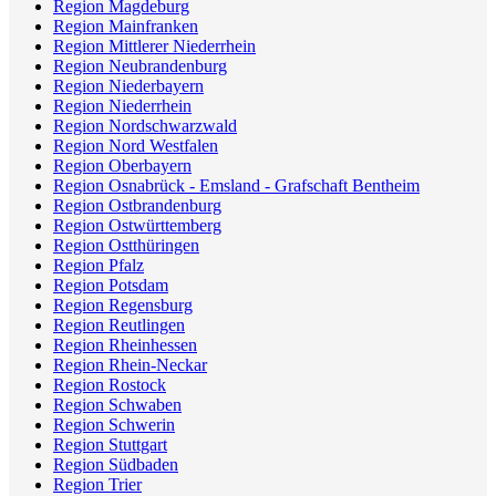
Region Magdeburg
Region Mainfranken
Region Mittlerer Niederrhein
Region Neubrandenburg
Region Niederbayern
Region Niederrhein
Region Nordschwarzwald
Region Nord Westfalen
Region Oberbayern
Region Osnabrück - Emsland - Grafschaft Bentheim
Region Ostbrandenburg
Region Ostwürttemberg
Region Ostthüringen
Region Pfalz
Region Potsdam
Region Regensburg
Region Reutlingen
Region Rheinhessen
Region Rhein-Neckar
Region Rostock
Region Schwaben
Region Schwerin
Region Stuttgart
Region Südbaden
Region Trier