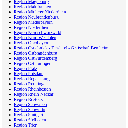
Region Magdeburg
Region Mainfranken
Region Mittlerer Niederrhein
Region Neubrandenburg
Region Niederbayern
Region Niederrhein
Region Nordschwarzwald
Region Nord Westfalen
Region Oberbayern
Region Osnabrück - Emsland - Grafschaft Bentheim
Region Ostbrandenburg
Region Ostwürttemberg
Region Ostthüringen
Region Pfalz
Region Potsdam
Region Regensburg
Region Reutlingen
Region Rheinhessen
Region Rhein-Neckar
Region Rostock
Region Schwaben
Region Schwerin
Region Stuttgart
Region Südbaden
Region Trier