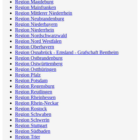
Region Magdeburg
Region Mainfranken
Region Mittlerer Niederrhein
Region Neubrandenburg
Region Niederbayern
Region Niederrhein
Region Nordschwarzwald
Region Nord Westfalen
Region Oberbayern
Region Osnabrück - Emsland - Grafschaft Bentheim
Region Ostbrandenburg
Region Ostwürttemberg
Region Ostthüringen
Region Pfalz
Region Potsdam
Region Regensburg
Region Reutlingen
Region Rheinhessen
Region Rhein-Neckar
Region Rostock
Region Schwaben
Region Schwerin
Region Stuttgart
Region Südbaden
Region Trier