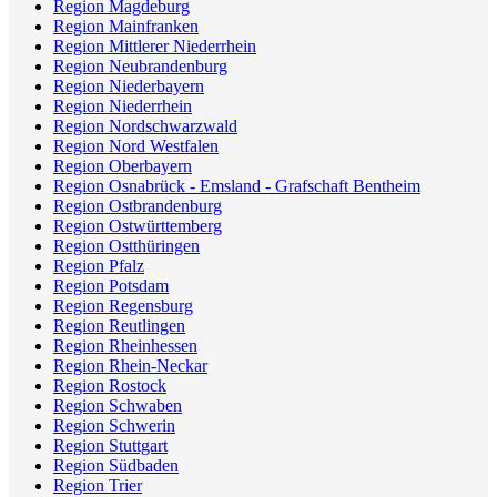
Region Magdeburg
Region Mainfranken
Region Mittlerer Niederrhein
Region Neubrandenburg
Region Niederbayern
Region Niederrhein
Region Nordschwarzwald
Region Nord Westfalen
Region Oberbayern
Region Osnabrück - Emsland - Grafschaft Bentheim
Region Ostbrandenburg
Region Ostwürttemberg
Region Ostthüringen
Region Pfalz
Region Potsdam
Region Regensburg
Region Reutlingen
Region Rheinhessen
Region Rhein-Neckar
Region Rostock
Region Schwaben
Region Schwerin
Region Stuttgart
Region Südbaden
Region Trier