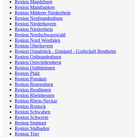
Region Magdeburg
Region Mainfranken
Region Mittlerer Niederrhein
Region Neubrandenburg
Region Niederbayern
Region Niederrhein
Region Nordschwarzwald
Region Nord Westfalen
Region Oberbayern
Region Osnabrück - Emsland - Grafschaft Bentheim
Region Ostbrandenburg
Region Ostwürttemberg
Region Ostthüringen
Region Pfalz
Region Potsdam
Region Regensburg
Region Reutlingen
Region Rheinhessen
Region Rhein-Neckar
Region Rostock
Region Schwaben
Region Schwerin
Region Stuttgart
Region Südbaden
Region Trier