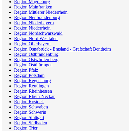
Region Magdeburg
Region Mainfranken
Region Mittlerer Niederrhein
Region Neubrandenburg
Region Niederbayern
Region Niederrhein
Region Nordschwarzwald
Region Nord Westfalen
Region Oberbayern
Region Osnabrück - Emsland - Grafschaft Bentheim
Region Ostbrandenburg
Region Ostwürttemberg
Region Ostthüringen
Region Pfalz
Region Potsdam
Region Regensburg
Region Reutlingen
Region Rheinhessen
Region Rhein-Neckar
Region Rostock
Region Schwaben
Region Schwerin
Region Stuttgart
Region Südbaden
Region Trier