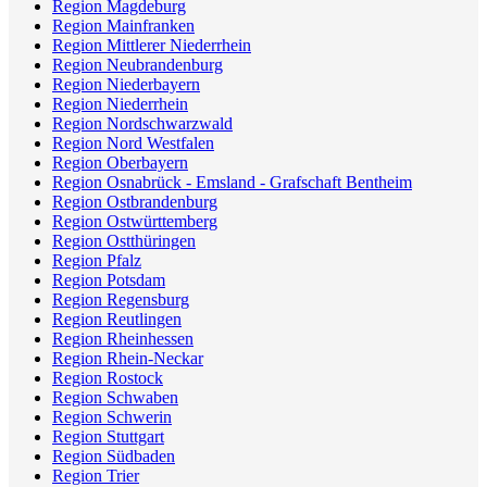
Region Magdeburg
Region Mainfranken
Region Mittlerer Niederrhein
Region Neubrandenburg
Region Niederbayern
Region Niederrhein
Region Nordschwarzwald
Region Nord Westfalen
Region Oberbayern
Region Osnabrück - Emsland - Grafschaft Bentheim
Region Ostbrandenburg
Region Ostwürttemberg
Region Ostthüringen
Region Pfalz
Region Potsdam
Region Regensburg
Region Reutlingen
Region Rheinhessen
Region Rhein-Neckar
Region Rostock
Region Schwaben
Region Schwerin
Region Stuttgart
Region Südbaden
Region Trier