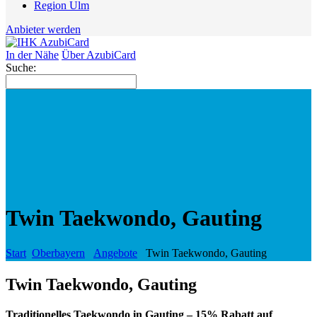
Region Ulm
Anbieter werden
In der Nähe
Über AzubiCard
Suche:
Twin Taekwondo, Gauting‎
Start
Oberbayern
Angebote
Twin Taekwondo, Gauting‎
Twin Taekwondo, Gauting‎
Traditionelles Taekwondo in Gauting – 15% Rabatt auf