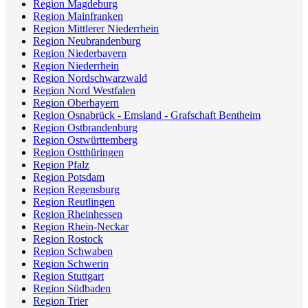
Region Magdeburg
Region Mainfranken
Region Mittlerer Niederrhein
Region Neubrandenburg
Region Niederbayern
Region Niederrhein
Region Nordschwarzwald
Region Nord Westfalen
Region Oberbayern
Region Osnabrück - Emsland - Grafschaft Bentheim
Region Ostbrandenburg
Region Ostwürttemberg
Region Ostthüringen
Region Pfalz
Region Potsdam
Region Regensburg
Region Reutlingen
Region Rheinhessen
Region Rhein-Neckar
Region Rostock
Region Schwaben
Region Schwerin
Region Stuttgart
Region Südbaden
Region Trier