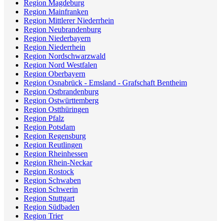
Region Magdeburg
Region Mainfranken
Region Mittlerer Niederrhein
Region Neubrandenburg
Region Niederbayern
Region Niederrhein
Region Nordschwarzwald
Region Nord Westfalen
Region Oberbayern
Region Osnabrück - Emsland - Grafschaft Bentheim
Region Ostbrandenburg
Region Ostwürttemberg
Region Ostthüringen
Region Pfalz
Region Potsdam
Region Regensburg
Region Reutlingen
Region Rheinhessen
Region Rhein-Neckar
Region Rostock
Region Schwaben
Region Schwerin
Region Stuttgart
Region Südbaden
Region Trier