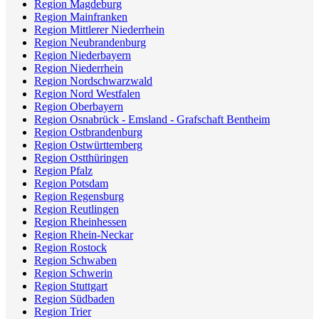
Region Magdeburg
Region Mainfranken
Region Mittlerer Niederrhein
Region Neubrandenburg
Region Niederbayern
Region Niederrhein
Region Nordschwarzwald
Region Nord Westfalen
Region Oberbayern
Region Osnabrück - Emsland - Grafschaft Bentheim
Region Ostbrandenburg
Region Ostwürttemberg
Region Ostthüringen
Region Pfalz
Region Potsdam
Region Regensburg
Region Reutlingen
Region Rheinhessen
Region Rhein-Neckar
Region Rostock
Region Schwaben
Region Schwerin
Region Stuttgart
Region Südbaden
Region Trier