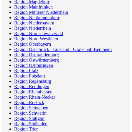
Region Magdeburg
Region Mainfranken
Region Mittlerer Niederrhein
Region Neubrandenburg
Region Niederbayern
Region Niederrhein
Region Nordschwarzwald
Region Nord Westfalen
Region Oberbayern
Region Osnabrück - Emsland - Grafschaft Bentheim
Region Ostbrandenburg
Region Ostwürttemberg
Region Ostthüringen
Region Pfalz
Region Potsdam
Region Regensburg
Region Reutlingen
Region Rheinhessen
Region Rhein-Neckar
Region Rostock
Region Schwaben
Region Schwerin
Region Stuttgart
Region Südbaden
Region Trier