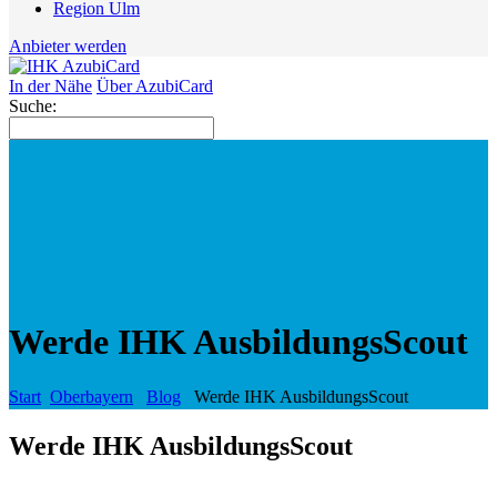
Region Ulm
Anbieter werden
In der Nähe
Über AzubiCard
Suche:
Werde IHK AusbildungsScout
Start
Oberbayern
Blog
Werde IHK AusbildungsScout
Werde IHK AusbildungsScout