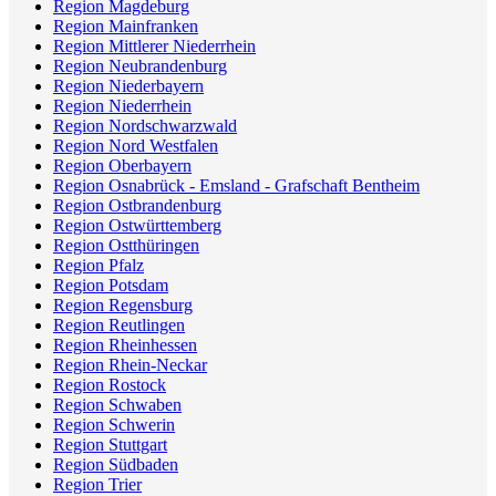
Region Magdeburg
Region Mainfranken
Region Mittlerer Niederrhein
Region Neubrandenburg
Region Niederbayern
Region Niederrhein
Region Nordschwarzwald
Region Nord Westfalen
Region Oberbayern
Region Osnabrück - Emsland - Grafschaft Bentheim
Region Ostbrandenburg
Region Ostwürttemberg
Region Ostthüringen
Region Pfalz
Region Potsdam
Region Regensburg
Region Reutlingen
Region Rheinhessen
Region Rhein-Neckar
Region Rostock
Region Schwaben
Region Schwerin
Region Stuttgart
Region Südbaden
Region Trier