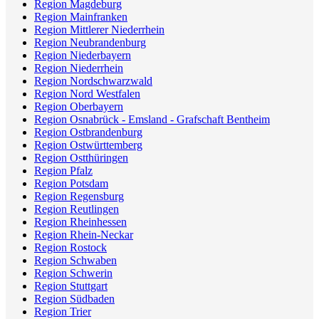
Region Magdeburg
Region Mainfranken
Region Mittlerer Niederrhein
Region Neubrandenburg
Region Niederbayern
Region Niederrhein
Region Nordschwarzwald
Region Nord Westfalen
Region Oberbayern
Region Osnabrück - Emsland - Grafschaft Bentheim
Region Ostbrandenburg
Region Ostwürttemberg
Region Ostthüringen
Region Pfalz
Region Potsdam
Region Regensburg
Region Reutlingen
Region Rheinhessen
Region Rhein-Neckar
Region Rostock
Region Schwaben
Region Schwerin
Region Stuttgart
Region Südbaden
Region Trier