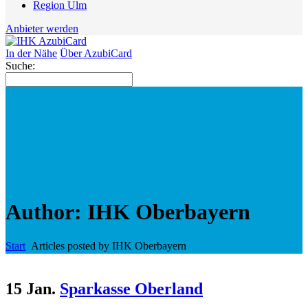
Region Ulm
Anbieter werden
In der Nähe
Über AzubiCard
Suche:
Author: IHK Oberbayern
Start
Articles posted by IHK Oberbayern
15 Jan.
Sparkasse Oberland