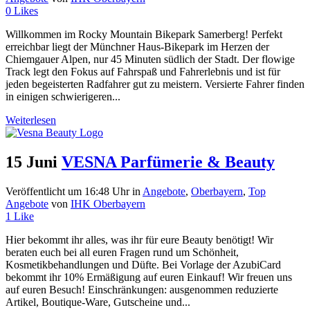
0
Likes
Willkommen im Rocky Mountain Bikepark Samerberg! Perfekt
erreichbar liegt der Münchner Haus-Bikepark im Herzen der
Chiemgauer Alpen, nur 45 Minuten südlich der Stadt. Der flowige
Track legt den Fokus auf Fahrspaß und Fahrerlebnis und ist für
jeden begeisterten Radfahrer gut zu meistern. Versierte Fahrer finden
in einigen schwierigeren...
Weiterlesen
15 Juni
VESNA Parfümerie & Beauty
Veröffentlicht um 16:48 Uhr
in
Angebote
,
Oberbayern
,
Top
Angebote
von
IHK Oberbayern
1
Like
Hier bekommt ihr alles, was ihr für eure Beauty benötigt! Wir
beraten euch bei all euren Fragen rund um Schönheit,
Kosmetikbehandlungen und Düfte. Bei Vorlage der AzubiCard
bekommt ihr 10% Ermäßigung auf euren Einkauf! Wir freuen uns
auf euren Besuch! Einschränkungen: ausgenommen reduzierte
Artikel, Boutique-Ware, Gutscheine und...