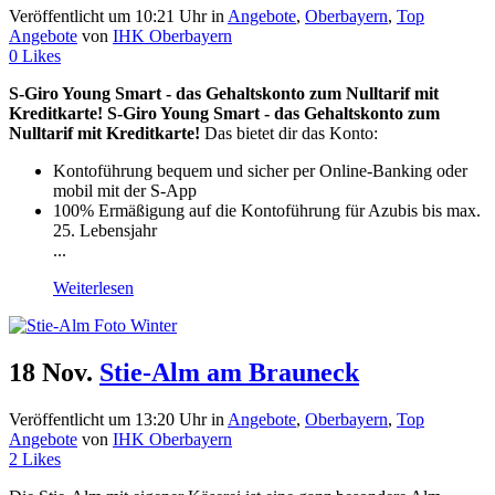
Veröffentlicht um 10:21 Uhr
in
Angebote
,
Oberbayern
,
Top
Angebote
von
IHK Oberbayern
0
Likes
S-Giro Young Smart - das Gehaltskonto zum Nulltarif mit
Kreditkarte!
S-Giro Young Smart - das Gehaltskonto zum
Nulltarif mit Kreditkarte!
Das bietet dir das Konto:
Kontoführung bequem und sicher per Online-Banking oder
mobil mit der S-App
100% Ermäßigung auf die Kontoführung für Azubis bis max.
25. Lebensjahr
...
Weiterlesen
18 Nov.
Stie-Alm am Brauneck
Veröffentlicht um 13:20 Uhr
in
Angebote
,
Oberbayern
,
Top
Angebote
von
IHK Oberbayern
2
Likes