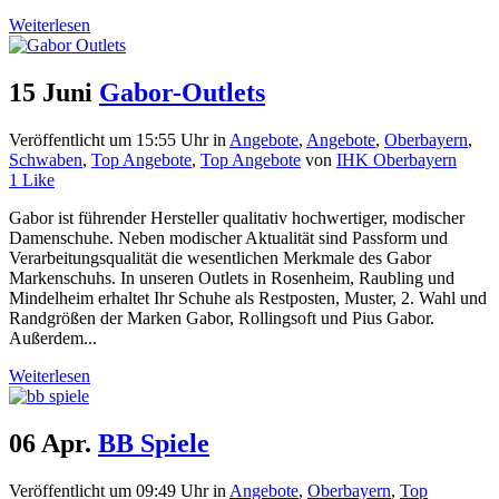
Weiterlesen
15 Juni
Gabor-Outlets
Veröffentlicht um 15:55 Uhr
in
Angebote
,
Angebote
,
Oberbayern
,
Schwaben
,
Top Angebote
,
Top Angebote
von
IHK Oberbayern
1
Like
Gabor ist führender Hersteller qualitativ hochwertiger, modischer
Damenschuhe. Neben modischer Aktualität sind Passform und
Verarbeitungsqualität die wesentlichen Merkmale des Gabor
Markenschuhs. In unseren Outlets in Rosenheim, Raubling und
Mindelheim erhaltet Ihr Schuhe als Restposten, Muster, 2. Wahl und
Randgrößen der Marken Gabor, Rollingsoft und Pius Gabor.
Außerdem...
Weiterlesen
06 Apr.
BB Spiele
Veröffentlicht um 09:49 Uhr
in
Angebote
,
Oberbayern
,
Top