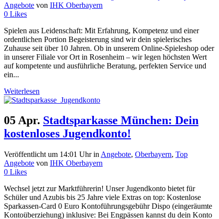
Angebote
von
IHK Oberbayern
0
Likes
Spielen aus Leidenschaft: Mit Erfahrung, Kompetenz und einer
ordentlichen Portion Begeisterung sind wir dein spielerisches
Zuhause seit über 10 Jahren. Ob in unserem Online-Spieleshop oder
in unserer Filiale vor Ort in Rosenheim – wir legen höchsten Wert
auf kompetente und ausführliche Beratung, perfekten Service und
ein...
Weiterlesen
05 Apr.
Stadtsparkasse München: Dein
kostenloses Jugendkonto!
Veröffentlicht um 14:01 Uhr
in
Angebote
,
Oberbayern
,
Top
Angebote
von
IHK Oberbayern
0
Likes
Wechsel jetzt zur Marktführerin! Unser Jugendkonto bietet für
Schüler und Azubis bis 25 Jahre viele Extras on top: Kostenlose
Sparkassen-Card 0 Euro Kontoführungsgebühr Dispo (eingeräumte
Kontoüberziehung) inklusive: Bei Engpässen kannst du dein Konto