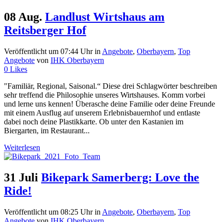
08 Aug.
Landlust Wirtshaus am
Reitsberger Hof
Veröffentlicht um 07:44 Uhr
in
Angebote
,
Oberbayern
,
Top
Angebote
von
IHK Oberbayern
0
Likes
"Familiär, Regional, Saisonal.“ Diese drei Schlagwörter beschreiben
sehr treffend die Philosophie unseres Wirtshauses. Komm vorbei
und lerne uns kennen! Überasche deine Familie oder deine Freunde
mit einem Ausflug auf unserem Erlebnisbauernhof und entlaste
dabei noch deine Plastikkarte. Ob unter den Kastanien im
Biergarten, im Restaurant...
Weiterlesen
31 Juli
Bikepark Samerberg: Love the
Ride!
Veröffentlicht um 08:25 Uhr
in
Angebote
,
Oberbayern
,
Top
Angebote
von
IHK Oberbayern