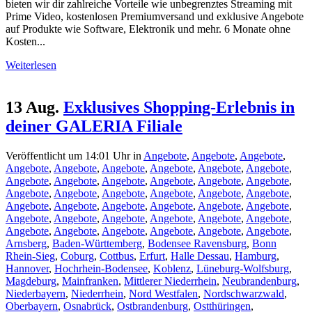
bieten wir dir zahlreiche Vorteile wie unbegrenztes Streaming mit
Prime Video, kostenlosen Premiumversand und exklusive Angebote
auf Produkte wie Software, Elektronik und mehr. 6 Monate ohne
Kosten...
Weiterlesen
13 Aug.
Exklusives Shopping-Erlebnis in
deiner GALERIA Filiale
Veröffentlicht um 14:01 Uhr
in
Angebote
,
Angebote
,
Angebote
,
Angebote
,
Angebote
,
Angebote
,
Angebote
,
Angebote
,
Angebote
,
Angebote
,
Angebote
,
Angebote
,
Angebote
,
Angebote
,
Angebote
,
Angebote
,
Angebote
,
Angebote
,
Angebote
,
Angebote
,
Angebote
,
Angebote
,
Angebote
,
Angebote
,
Angebote
,
Angebote
,
Angebote
,
Angebote
,
Angebote
,
Angebote
,
Angebote
,
Angebote
,
Angebote
,
Angebote
,
Angebote
,
Angebote
,
Angebote
,
Angebote
,
Angebote
,
Arnsberg
,
Baden-Württemberg
,
Bodensee Ravensburg
,
Bonn
Rhein-Sieg
,
Coburg
,
Cottbus
,
Erfurt
,
Halle Dessau
,
Hamburg
,
Hannover
,
Hochrhein-Bodensee
,
Koblenz
,
Lüneburg-Wolfsburg
,
Magdeburg
,
Mainfranken
,
Mittlerer Niederrhein
,
Neubrandenburg
,
Niederbayern
,
Niederrhein
,
Nord Westfalen
,
Nordschwarzwald
,
Oberbayern
,
Osnabrück
,
Ostbrandenburg
,
Ostthüringen
,