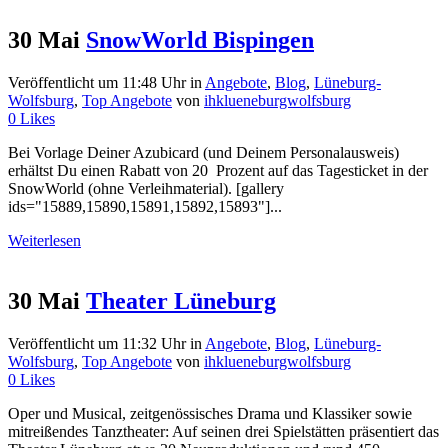
30 Mai
SnowWorld Bispingen
Veröffentlicht um 11:48 Uhr
in
Angebote
,
Blog
,
Lüneburg-
Wolfsburg
,
Top Angebote
von
ihklueneburgwolfsburg
0
Likes
Bei Vorlage Deiner Azubicard (und Deinem Personalausweis)
erhältst Du einen Rabatt von 20 Prozent auf das Tagesticket in der
SnowWorld (ohne Verleihmaterial). [gallery
ids="15889,15890,15891,15892,15893"]...
Weiterlesen
30 Mai
Theater Lüneburg
Veröffentlicht um 11:32 Uhr
in
Angebote
,
Blog
,
Lüneburg-
Wolfsburg
,
Top Angebote
von
ihklueneburgwolfsburg
0
Likes
Oper und Musical, zeitgenössisches Drama und Klassiker sowie
mitreißendes Tanztheater: Auf seinen drei Spielstätten präsentiert das