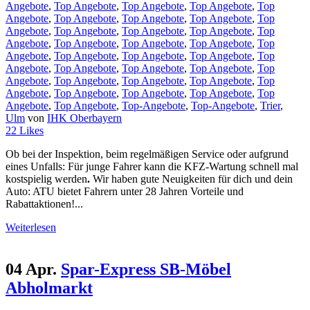
Angebote
,
Top Angebote
,
Top Angebote
,
Top Angebote
,
Top
Angebote
,
Top Angebote
,
Top Angebote
,
Top Angebote
,
Top
Angebote
,
Top Angebote
,
Top Angebote
,
Top Angebote
,
Top
Angebote
,
Top Angebote
,
Top Angebote
,
Top Angebote
,
Top
Angebote
,
Top Angebote
,
Top Angebote
,
Top Angebote
,
Top
Angebote
,
Top Angebote
,
Top Angebote
,
Top Angebote
,
Top
Angebote
,
Top Angebote
,
Top Angebote
,
Top Angebote
,
Top
Angebote
,
Top Angebote
,
Top Angebote
,
Top Angebote
,
Top
Angebote
,
Top Angebote
,
Top-Angebote
,
Top-Angebote
,
Trier
,
Ulm
von
IHK Oberbayern
22
Likes
Ob bei der Inspektion, beim regelmäßigen Service oder aufgrund
eines Unfalls: Für junge Fahrer kann die KFZ-Wartung schnell mal
kostspielig werden
.
Wir haben gute Neuigkeiten für dich und dein
Auto: ATU bietet Fahrern unter 28 Jahren Vorteile und
Rabattaktionen!...
Weiterlesen
04 Apr.
Spar-Express SB-Möbel
Abholmarkt