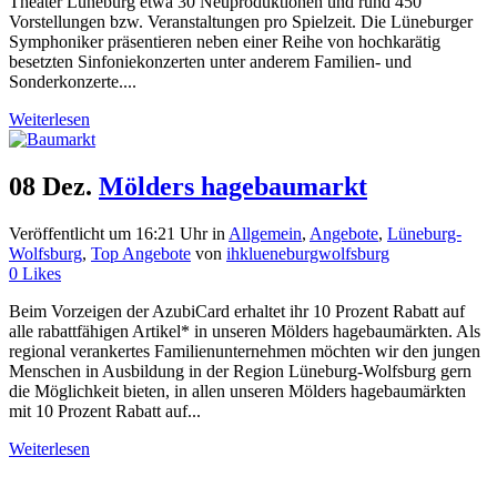
Theater Lüneburg etwa 30 Neuproduktionen und rund 450
Vorstellungen bzw. Veranstaltungen pro Spielzeit. Die Lüneburger
Symphoniker präsentieren neben einer Reihe von hochkarätig
besetzten Sinfoniekonzerten unter anderem Familien- und
Sonderkonzerte....
Weiterlesen
08 Dez.
Mölders hagebaumarkt
Veröffentlicht um 16:21 Uhr
in
Allgemein
,
Angebote
,
Lüneburg-
Wolfsburg
,
Top Angebote
von
ihklueneburgwolfsburg
0
Likes
Beim Vorzeigen der AzubiCard erhaltet ihr 10 Prozent Rabatt auf
alle rabattfähigen Artikel* in unseren Mölders hagebaumärkten. Als
regional verankertes Familienunternehmen möchten wir den jungen
Menschen in Ausbildung in der Region Lüneburg-Wolfsburg gern
die Möglichkeit bieten, in allen unseren Mölders hagebaumärkten
mit 10 Prozent Rabatt auf...
Weiterlesen