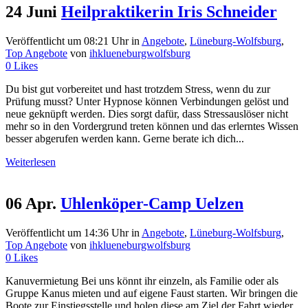
24 Juni
Heilpraktikerin Iris Schneider
Veröffentlicht um 08:21 Uhr
in
Angebote
,
Lüneburg-Wolfsburg
,
Top Angebote
von
ihklueneburgwolfsburg
0
Likes
Du bist gut vorbereitet und hast trotzdem Stress, wenn du zur
Prüfung musst? Unter Hypnose können Verbindungen gelöst und
neue geknüpft werden. Dies sorgt dafür, dass Stressauslöser nicht
mehr so in den Vordergrund treten können und das erlerntes Wissen
besser abgerufen werden kann. Gerne berate ich dich...
Weiterlesen
06 Apr.
Uhlenköper-Camp Uelzen
Veröffentlicht um 14:36 Uhr
in
Angebote
,
Lüneburg-Wolfsburg
,
Top Angebote
von
ihklueneburgwolfsburg
0
Likes
Kanuvermietung Bei uns könnt ihr einzeln, als Familie oder als
Gruppe Kanus mieten und auf eigene Faust starten. Wir bringen die
Boote zur Einstiegsstelle und holen diese am Ziel der Fahrt wieder