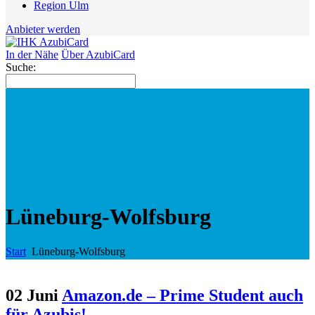
Region Ulm
Anbieter werden
In der Nähe
Über AzubiCard
Suche:
Lüneburg-Wolfsburg
Start
Lüneburg-Wolfsburg
02 Juni
Amazon.de – Prime Student auch
für Azubis!