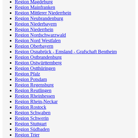
Region Magdeburg
Region Mainfranken
Region Mittlerer Niederrhein
Region Neubrandenburg
Region Niederbayern
Region Niederrhein
Region Nordschwarzwald
Region Nord Westfalen
Region Oberbayern
Region Osnabrück - Emsland - Grafschaft Bentheim
Region Ostbrandenburg
Region Ostwürttemberg
Region Ostthüringen
Region Pfalz
Region Potsdam
Region Regensburg
Region Reutlingen
Region Rheinhessen
Region Rhein-Neckar
Region Rostock
Region Schwaben
Region Schwerin
Region Stuttgart
Region Südbaden
Region Trier