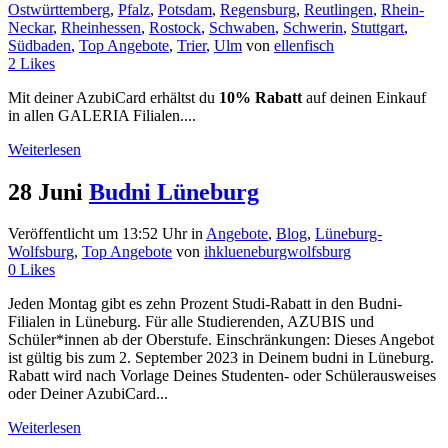
Ostwürttemberg
,
Pfalz
,
Potsdam
,
Regensburg
,
Reutlingen
,
Rhein-
Neckar
,
Rheinhessen
,
Rostock
,
Schwaben
,
Schwerin
,
Stuttgart
,
Südbaden
,
Top Angebote
,
Trier
,
Ulm
von
ellenfisch
2
Likes
Mit deiner AzubiCard erhältst du
10% Rabatt
auf deinen Einkauf
in allen GALERIA Filialen....
Weiterlesen
28 Juni
Budni Lüneburg
Veröffentlicht um 13:52 Uhr
in
Angebote
,
Blog
,
Lüneburg-
Wolfsburg
,
Top Angebote
von
ihklueneburgwolfsburg
0
Likes
Jeden Montag gibt es zehn Prozent Studi-Rabatt in den Budni-
Filialen in Lüneburg. Für alle Studierenden, AZUBIS und
Schüler*innen ab der Oberstufe. Einschränkungen: Dieses Angebot
ist gültig bis zum 2. September 2023 in Deinem budni in Lüneburg.
Rabatt wird nach Vorlage Deines Studenten- oder Schülerausweises
oder Deiner AzubiCard...
Weiterlesen