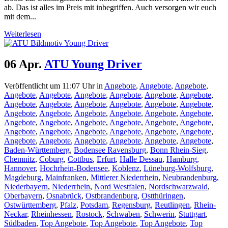
ab. Das ist alles im Preis mit inbegriffen. Auch versorgen wir euch
mit dem...
Weiterlesen
06 Apr.
ATU Young Driver
Veröffentlicht um 11:07 Uhr
in
Angebote
,
Angebote
,
Angebote
,
Angebote
,
Angebote
,
Angebote
,
Angebote
,
Angebote
,
Angebote
,
Angebote
,
Angebote
,
Angebote
,
Angebote
,
Angebote
,
Angebote
,
Angebote
,
Angebote
,
Angebote
,
Angebote
,
Angebote
,
Angebote
,
Angebote
,
Angebote
,
Angebote
,
Angebote
,
Angebote
,
Angebote
,
Angebote
,
Angebote
,
Angebote
,
Angebote
,
Angebote
,
Angebote
,
Angebote
,
Angebote
,
Angebote
,
Angebote
,
Angebote
,
Angebote
,
Baden-Württemberg
,
Bodensee Ravensburg
,
Bonn Rhein-Sieg
,
Chemnitz
,
Coburg
,
Cottbus
,
Erfurt
,
Halle Dessau
,
Hamburg
,
Hannover
,
Hochrhein-Bodensee
,
Koblenz
,
Lüneburg-Wolfsburg
,
Magdeburg
,
Mainfranken
,
Mittlerer Niederrhein
,
Neubrandenburg
,
Niederbayern
,
Niederrhein
,
Nord Westfalen
,
Nordschwarzwald
,
Oberbayern
,
Osnabrück
,
Ostbrandenburg
,
Ostthüringen
,
Ostwürttemberg
,
Pfalz
,
Potsdam
,
Regensburg
,
Reutlingen
,
Rhein-
Neckar
,
Rheinhessen
,
Rostock
,
Schwaben
,
Schwerin
,
Stuttgart
,
Südbaden
,
Top Angebote
,
Top Angebote
,
Top Angebote
,
Top