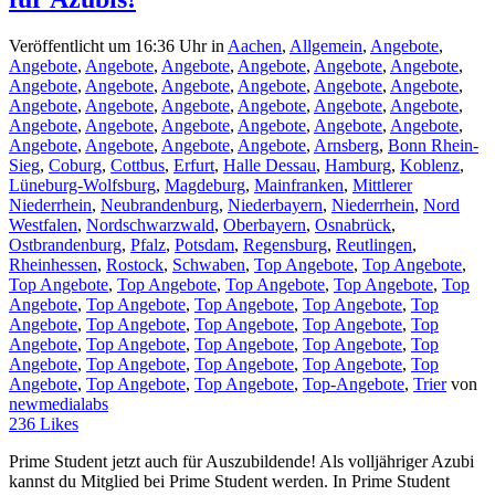
Veröffentlicht um 16:36 Uhr
in
Aachen
,
Allgemein
,
Angebote
,
Angebote
,
Angebote
,
Angebote
,
Angebote
,
Angebote
,
Angebote
,
Angebote
,
Angebote
,
Angebote
,
Angebote
,
Angebote
,
Angebote
,
Angebote
,
Angebote
,
Angebote
,
Angebote
,
Angebote
,
Angebote
,
Angebote
,
Angebote
,
Angebote
,
Angebote
,
Angebote
,
Angebote
,
Angebote
,
Angebote
,
Angebote
,
Angebote
,
Arnsberg
,
Bonn Rhein-
Sieg
,
Coburg
,
Cottbus
,
Erfurt
,
Halle Dessau
,
Hamburg
,
Koblenz
,
Lüneburg-Wolfsburg
,
Magdeburg
,
Mainfranken
,
Mittlerer
Niederrhein
,
Neubrandenburg
,
Niederbayern
,
Niederrhein
,
Nord
Westfalen
,
Nordschwarzwald
,
Oberbayern
,
Osnabrück
,
Ostbrandenburg
,
Pfalz
,
Potsdam
,
Regensburg
,
Reutlingen
,
Rheinhessen
,
Rostock
,
Schwaben
,
Top Angebote
,
Top Angebote
,
Top Angebote
,
Top Angebote
,
Top Angebote
,
Top Angebote
,
Top
Angebote
,
Top Angebote
,
Top Angebote
,
Top Angebote
,
Top
Angebote
,
Top Angebote
,
Top Angebote
,
Top Angebote
,
Top
Angebote
,
Top Angebote
,
Top Angebote
,
Top Angebote
,
Top
Angebote
,
Top Angebote
,
Top Angebote
,
Top Angebote
,
Top
Angebote
,
Top Angebote
,
Top Angebote
,
Top-Angebote
,
Trier
von
newmedialabs
236
Likes
Prime Student jetzt auch für Auszubildende! Als volljähriger Azubi
kannst du Mitglied bei Prime Student werden. In Prime Student