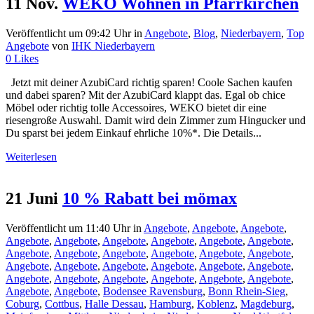
11 Nov.
WEKO Wohnen in Pfarrkirchen
Veröffentlicht um 09:42 Uhr
in
Angebote
,
Blog
,
Niederbayern
,
Top
Angebote
von
IHK Niederbayern
0
Likes
Jetzt mit deiner AzubiCard richtig sparen! Coole Sachen kaufen
und dabei sparen? Mit der AzubiCard klappt das. Egal ob chice
Möbel oder richtig tolle Accessoires, WEKO bietet dir eine
riesengroße Auswahl. Damit wird dein Zimmer zum Hingucker und
Du sparst bei jedem Einkauf ehrliche 10%*. Die Details...
Weiterlesen
21 Juni
10 % Rabatt bei mömax
Veröffentlicht um 11:40 Uhr
in
Angebote
,
Angebote
,
Angebote
,
Angebote
,
Angebote
,
Angebote
,
Angebote
,
Angebote
,
Angebote
,
Angebote
,
Angebote
,
Angebote
,
Angebote
,
Angebote
,
Angebote
,
Angebote
,
Angebote
,
Angebote
,
Angebote
,
Angebote
,
Angebote
,
Angebote
,
Angebote
,
Angebote
,
Angebote
,
Angebote
,
Angebote
,
Angebote
,
Angebote
,
Bodensee Ravensburg
,
Bonn Rhein-Sieg
,
Coburg
,
Cottbus
,
Halle Dessau
,
Hamburg
,
Koblenz
,
Magdeburg
,