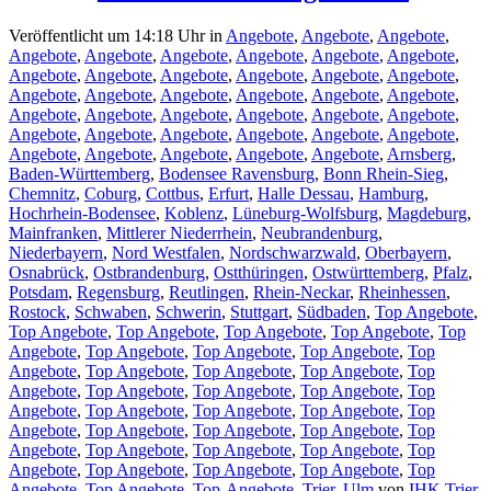
Veröffentlicht um 14:18 Uhr
in
Angebote
,
Angebote
,
Angebote
,
Angebote
,
Angebote
,
Angebote
,
Angebote
,
Angebote
,
Angebote
,
Angebote
,
Angebote
,
Angebote
,
Angebote
,
Angebote
,
Angebote
,
Angebote
,
Angebote
,
Angebote
,
Angebote
,
Angebote
,
Angebote
,
Angebote
,
Angebote
,
Angebote
,
Angebote
,
Angebote
,
Angebote
,
Angebote
,
Angebote
,
Angebote
,
Angebote
,
Angebote
,
Angebote
,
Angebote
,
Angebote
,
Angebote
,
Angebote
,
Angebote
,
Arnsberg
,
Baden-Württemberg
,
Bodensee Ravensburg
,
Bonn Rhein-Sieg
,
Chemnitz
,
Coburg
,
Cottbus
,
Erfurt
,
Halle Dessau
,
Hamburg
,
Hochrhein-Bodensee
,
Koblenz
,
Lüneburg-Wolfsburg
,
Magdeburg
,
Mainfranken
,
Mittlerer Niederrhein
,
Neubrandenburg
,
Niederbayern
,
Nord Westfalen
,
Nordschwarzwald
,
Oberbayern
,
Osnabrück
,
Ostbrandenburg
,
Ostthüringen
,
Ostwürttemberg
,
Pfalz
,
Potsdam
,
Regensburg
,
Reutlingen
,
Rhein-Neckar
,
Rheinhessen
,
Rostock
,
Schwaben
,
Schwerin
,
Stuttgart
,
Südbaden
,
Top Angebote
,
Top Angebote
,
Top Angebote
,
Top Angebote
,
Top Angebote
,
Top
Angebote
,
Top Angebote
,
Top Angebote
,
Top Angebote
,
Top
Angebote
,
Top Angebote
,
Top Angebote
,
Top Angebote
,
Top
Angebote
,
Top Angebote
,
Top Angebote
,
Top Angebote
,
Top
Angebote
,
Top Angebote
,
Top Angebote
,
Top Angebote
,
Top
Angebote
,
Top Angebote
,
Top Angebote
,
Top Angebote
,
Top
Angebote
,
Top Angebote
,
Top Angebote
,
Top Angebote
,
Top
Angebote
,
Top Angebote
,
Top Angebote
,
Top Angebote
,
Top
Angebote
,
Top Angebote
,
Top-Angebote
,
Trier
,
Ulm
von
IHK Trier