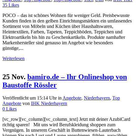
35
Likes
POCO – das ist schönes Wohnen für weniger Geld. Preisbewusste
Kunden finden in den gelben Einrichtungsmärkten ein umfassendes
Sortiment von Möbeln und Küchen über Haushaltswaren,
Heimtextilien, Farben, Tapeten, Teppichböden, Teppichen und
Elektroartikeln bis hin zu Geschenkartikeln. Produkte namhafter
Markenhersteller sind genauso im Angebot wie besonders
günstige,...
Weiterlesen
25 Nov.
bamiro.de – Ihr Onlineshop von
Baustoffe Rössler
Veröffentlicht um 15:14 Uhr
in
Angebote
,
Niederbayern
,
Top
Angebote
von
IHK Niederbayern
0
Likes
[vc_row][vc_column][vc_column_text] Jetzt mit deiner AzubiCard
richtig sparen! Mit uns wird Berufskleidung shoppen zum
Vergnügen. In unserem Geschäft in Buttenwiesen-Lauterbach
können Sie nach Lust und Laune anprobieren, fühlen, auswählen.