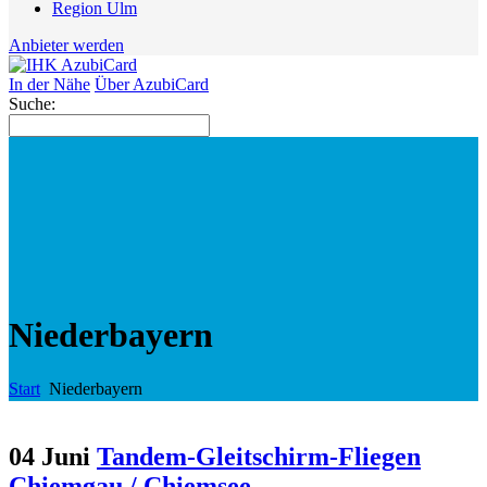
Region Ulm
Anbieter werden
In der Nähe
Über AzubiCard
Suche:
Niederbayern
Start
Niederbayern
04 Juni
Tandem-Gleitschirm-Fliegen
Chiemgau / Chiemsee