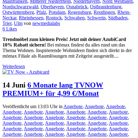
Mainfranken
,
Mittlerer Niederrhein
,
Niederbayern
,
Nord Westfalen
,
Nordschwarzwald
,
Oberbayern
,
Osnabrück
,
Ostbrandenburg
,
Ostwürttemberg
,
Pfalz
,
Potsdam
,
Regensburg
,
Reutlingen
,
Rhein-
Neckar
,
Rheinhessen
,
Rostock
,
Schwaben
,
Schwerin
,
Südbaden
,
Trier
,
Ulm
von
newmedialabs
6
Likes
Trendmöbel zum kleinen Preis! Jetzt mit deiner AzubiCard
10% Rabatt sichern!
Bei mömax findest du alles rund um das
Thema Wohnen. Inspirierende Wohnideen finden sich direkt in der
mömax Filiale als Raumlösungen mit Zeitgeist ausgestellt....
Weiterlesen
14 Juni
6 Monate lang TVNOW
PREMIUM+ für 4,99 €/Monat
Veröffentlicht um 13:03 Uhr
in
Angebote
,
Angebote
,
Angebote
,
Angebote
,
Angebote
,
Angebote
,
Angebote
,
Angebote
,
Angebote
,
Angebote
,
Angebote
,
Angebote
,
Angebote
,
Angebote
,
Angebote
,
Angebote
,
Angebote
,
Angebote
,
Angebote
,
Angebote
,
Angebote
,
Angebote
,
Angebote
,
Angebote
,
Angebote
,
Angebote
,
Angebote
,
Angebote
,
Angebote
,
Angebote
,
Angebote
,
Angebote
,
Angebote
,