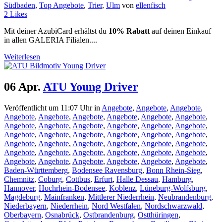
Südbaden
,
Top Angebote
,
Trier
,
Ulm
von
ellenfisch
2
Likes
Mit deiner AzubiCard erhältst du
10% Rabatt
auf deinen Einkauf
in allen GALERIA Filialen....
Weiterlesen
06 Apr.
ATU Young Driver
Veröffentlicht um 11:07 Uhr
in
Angebote
,
Angebote
,
Angebote
,
Angebote
,
Angebote
,
Angebote
,
Angebote
,
Angebote
,
Angebote
,
Angebote
,
Angebote
,
Angebote
,
Angebote
,
Angebote
,
Angebote
,
Angebote
,
Angebote
,
Angebote
,
Angebote
,
Angebote
,
Angebote
,
Angebote
,
Angebote
,
Angebote
,
Angebote
,
Angebote
,
Angebote
,
Angebote
,
Angebote
,
Angebote
,
Angebote
,
Angebote
,
Angebote
,
Angebote
,
Angebote
,
Angebote
,
Angebote
,
Angebote
,
Angebote
,
Baden-Württemberg
,
Bodensee Ravensburg
,
Bonn Rhein-Sieg
,
Chemnitz
,
Coburg
,
Cottbus
,
Erfurt
,
Halle Dessau
,
Hamburg
,
Hannover
,
Hochrhein-Bodensee
,
Koblenz
,
Lüneburg-Wolfsburg
,
Magdeburg
,
Mainfranken
,
Mittlerer Niederrhein
,
Neubrandenburg
,
Niederbayern
,
Niederrhein
,
Nord Westfalen
,
Nordschwarzwald
,
Oberbayern
,
Osnabrück
,
Ostbrandenburg
,
Ostthüringen
,