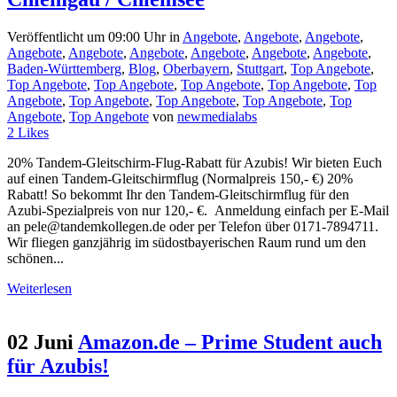
Veröffentlicht um 09:00 Uhr
in
Angebote
,
Angebote
,
Angebote
,
Angebote
,
Angebote
,
Angebote
,
Angebote
,
Angebote
,
Angebote
,
Baden-Württemberg
,
Blog
,
Oberbayern
,
Stuttgart
,
Top Angebote
,
Top Angebote
,
Top Angebote
,
Top Angebote
,
Top Angebote
,
Top
Angebote
,
Top Angebote
,
Top Angebote
,
Top Angebote
,
Top
Angebote
,
Top Angebote
von
newmedialabs
2
Likes
20% Tandem-Gleitschirm-Flug-Rabatt für Azubis! Wir bieten Euch
auf einen Tandem-Gleitschirmflug (Normalpreis 150,- €) 20%
Rabatt! So bekommt Ihr den Tandem-Gleitschirmflug für den
Azubi-Spezialpreis von nur 120,- €. Anmeldung einfach per E-Mail
an pele@tandemkollegen.de oder per Telefon über 0171-7894711.
Wir fliegen ganzjährig im südostbayerischen Raum rund um den
schönen...
Weiterlesen
02 Juni
Amazon.de – Prime Student auch
für Azubis!