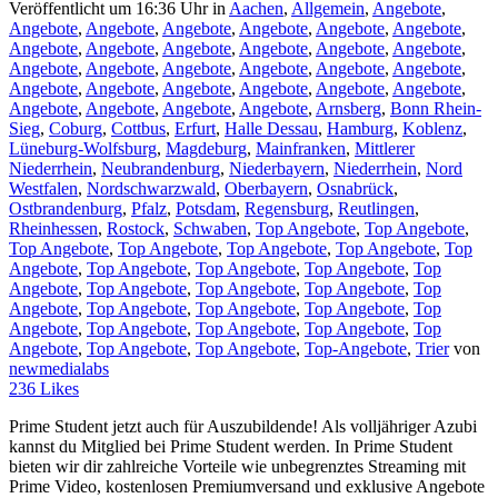
Veröffentlicht um 16:36 Uhr
in
Aachen
,
Allgemein
,
Angebote
,
Angebote
,
Angebote
,
Angebote
,
Angebote
,
Angebote
,
Angebote
,
Angebote
,
Angebote
,
Angebote
,
Angebote
,
Angebote
,
Angebote
,
Angebote
,
Angebote
,
Angebote
,
Angebote
,
Angebote
,
Angebote
,
Angebote
,
Angebote
,
Angebote
,
Angebote
,
Angebote
,
Angebote
,
Angebote
,
Angebote
,
Angebote
,
Angebote
,
Arnsberg
,
Bonn Rhein-
Sieg
,
Coburg
,
Cottbus
,
Erfurt
,
Halle Dessau
,
Hamburg
,
Koblenz
,
Lüneburg-Wolfsburg
,
Magdeburg
,
Mainfranken
,
Mittlerer
Niederrhein
,
Neubrandenburg
,
Niederbayern
,
Niederrhein
,
Nord
Westfalen
,
Nordschwarzwald
,
Oberbayern
,
Osnabrück
,
Ostbrandenburg
,
Pfalz
,
Potsdam
,
Regensburg
,
Reutlingen
,
Rheinhessen
,
Rostock
,
Schwaben
,
Top Angebote
,
Top Angebote
,
Top Angebote
,
Top Angebote
,
Top Angebote
,
Top Angebote
,
Top
Angebote
,
Top Angebote
,
Top Angebote
,
Top Angebote
,
Top
Angebote
,
Top Angebote
,
Top Angebote
,
Top Angebote
,
Top
Angebote
,
Top Angebote
,
Top Angebote
,
Top Angebote
,
Top
Angebote
,
Top Angebote
,
Top Angebote
,
Top Angebote
,
Top
Angebote
,
Top Angebote
,
Top Angebote
,
Top-Angebote
,
Trier
von
newmedialabs
236
Likes
Prime Student jetzt auch für Auszubildende! Als volljähriger Azubi
kannst du Mitglied bei Prime Student werden. In Prime Student
bieten wir dir zahlreiche Vorteile wie unbegrenztes Streaming mit
Prime Video, kostenlosen Premiumversand und exklusive Angebote