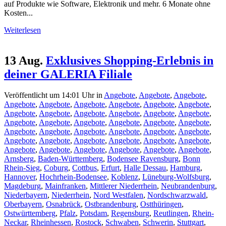
auf Produkte wie Software, Elektronik und mehr. 6 Monate ohne
Kosten...
Weiterlesen
13 Aug.
Exklusives Shopping-Erlebnis in
deiner GALERIA Filiale
Veröffentlicht um 14:01 Uhr
in
Angebote
,
Angebote
,
Angebote
,
Angebote
,
Angebote
,
Angebote
,
Angebote
,
Angebote
,
Angebote
,
Angebote
,
Angebote
,
Angebote
,
Angebote
,
Angebote
,
Angebote
,
Angebote
,
Angebote
,
Angebote
,
Angebote
,
Angebote
,
Angebote
,
Angebote
,
Angebote
,
Angebote
,
Angebote
,
Angebote
,
Angebote
,
Angebote
,
Angebote
,
Angebote
,
Angebote
,
Angebote
,
Angebote
,
Angebote
,
Angebote
,
Angebote
,
Angebote
,
Angebote
,
Angebote
,
Arnsberg
,
Baden-Württemberg
,
Bodensee Ravensburg
,
Bonn
Rhein-Sieg
,
Coburg
,
Cottbus
,
Erfurt
,
Halle Dessau
,
Hamburg
,
Hannover
,
Hochrhein-Bodensee
,
Koblenz
,
Lüneburg-Wolfsburg
,
Magdeburg
,
Mainfranken
,
Mittlerer Niederrhein
,
Neubrandenburg
,
Niederbayern
,
Niederrhein
,
Nord Westfalen
,
Nordschwarzwald
,
Oberbayern
,
Osnabrück
,
Ostbrandenburg
,
Ostthüringen
,
Ostwürttemberg
,
Pfalz
,
Potsdam
,
Regensburg
,
Reutlingen
,
Rhein-
Neckar
,
Rheinhessen
,
Rostock
,
Schwaben
,
Schwerin
,
Stuttgart
,