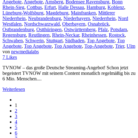
Angebote
,
Angebote
,
Arnsberg
,
Bodensee Ravensburg
,
Bonn
Rhein-Sieg
,
Cottbus
,
Erfurt
,
Halle Dessau
,
Hamburg
,
Koblenz
,
Lüneburg-Wolfsburg
,
Magdeburg
,
Mainfranken
,
Mittlerer
Niederrhein
,
Neubrandenburg
,
Niederbayern
,
Niederrhein
,
Nord
Westfalen
,
Nordschwarzwald
,
Oberbayern
,
Osnabrück
,
Ostbrandenburg
,
Ostthüringen
,
Ostwürttemberg
,
Pfalz
,
Potsdam
,
Regensburg
,
Reutlingen
,
Rhein-Neckar
,
Rheinhessen
,
Rostock
,
Schwaben
,
Schwerin
,
Stuttgart
,
Südbaden
,
Top Angebote
,
Top
Angebote
,
Top Angebote
,
Top Angebote
,
Top-Angebote
,
Trier
,
Ulm
von
newmedialabs
7
Likes
TVNOW – das große Deutsche Streaming-Angebot! Schon jetzt
begeistert TVNOW mit seinem Content monatlich regelmäßig bis zu
6 Mio. Menschen....
Weiterlesen
1
2
3
4
5
6