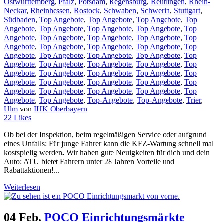
Ostwürttemberg
,
Pfalz
,
Potsdam
,
Regensburg
,
Reutlingen
,
Rhein-
Neckar
,
Rheinhessen
,
Rostock
,
Schwaben
,
Schwerin
,
Stuttgart
,
Südbaden
,
Top Angebote
,
Top Angebote
,
Top Angebote
,
Top
Angebote
,
Top Angebote
,
Top Angebote
,
Top Angebote
,
Top
Angebote
,
Top Angebote
,
Top Angebote
,
Top Angebote
,
Top
Angebote
,
Top Angebote
,
Top Angebote
,
Top Angebote
,
Top
Angebote
,
Top Angebote
,
Top Angebote
,
Top Angebote
,
Top
Angebote
,
Top Angebote
,
Top Angebote
,
Top Angebote
,
Top
Angebote
,
Top Angebote
,
Top Angebote
,
Top Angebote
,
Top
Angebote
,
Top Angebote
,
Top Angebote
,
Top Angebote
,
Top
Angebote
,
Top Angebote
,
Top Angebote
,
Top Angebote
,
Top
Angebote
,
Top Angebote
,
Top-Angebote
,
Top-Angebote
,
Trier
,
Ulm
von
IHK Oberbayern
22
Likes
Ob bei der Inspektion, beim regelmäßigen Service oder aufgrund
eines Unfalls: Für junge Fahrer kann die KFZ-Wartung schnell mal
kostspielig werden
.
Wir haben gute Neuigkeiten für dich und dein
Auto: ATU bietet Fahrern unter 28 Jahren Vorteile und
Rabattaktionen!...
Weiterlesen
04 Feb.
POCO Einrichtungsmärkte