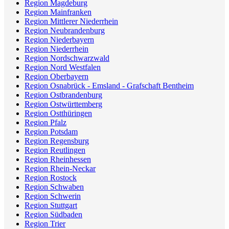
Region Magdeburg
Region Mainfranken
Region Mittlerer Niederrhein
Region Neubrandenburg
Region Niederbayern
Region Niederrhein
Region Nordschwarzwald
Region Nord Westfalen
Region Oberbayern
Region Osnabrück - Emsland - Grafschaft Bentheim
Region Ostbrandenburg
Region Ostwürttemberg
Region Ostthüringen
Region Pfalz
Region Potsdam
Region Regensburg
Region Reutlingen
Region Rheinhessen
Region Rhein-Neckar
Region Rostock
Region Schwaben
Region Schwerin
Region Stuttgart
Region Südbaden
Region Trier