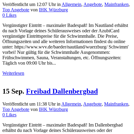
Veröffentlicht um 12:07 Uhr
in
Allgemein
,
Angebote
,
Mainfranken
,
Top Angebote
von
IHK Würzburg
0
Likes
Vergünstigter Eintritt – maximaler Badespaß! Im Nautiland erhältst
du nach Vorlage deines Schülerausweises oder der AzubiCard
vergünstigte Eintrittspreise für die Schwimmhalle. Die Preise,
Öffnungszeiten und alle weiteren Informationen findest du online
unter: https://www.wvv.de/baeder/nautiland/wuerzburg/ Schwimm'
vorbei! Nur gültig für die Schwimmhalle Ausgenommen:
Frühschwimmen, Sauna, Veranstaltungen, etc. Öffnungszeiten:
Täglich von 09:00 Uhr bis...
Weiterlesen
15 Sep.
Freibad Dallenbergbad
Veröffentlicht um 11:38 Uhr
in
Allgemein
,
Angebote
,
Mainfranken
,
Top Angebote
von
IHK Würzburg
0
Likes
Vergünstigter Eintritt – maximaler Badespaß! Im Dallenbergbad
erhältst du nach Vorlage deines Schülerausweises oder der