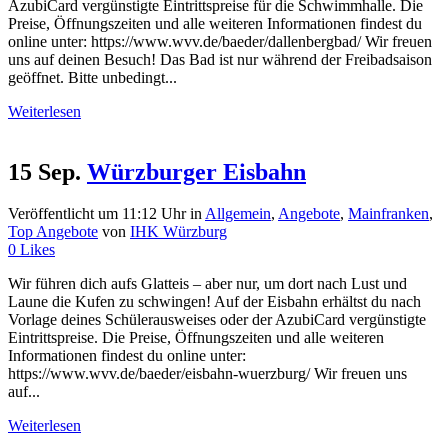
AzubiCard vergünstigte Eintrittspreise für die Schwimmhalle. Die
Preise, Öffnungszeiten und alle weiteren Informationen findest du
online unter: https://www.wvv.de/baeder/dallenbergbad/ Wir freuen
uns auf deinen Besuch! Das Bad ist nur während der Freibadsaison
geöffnet. Bitte unbedingt...
Weiterlesen
15 Sep.
Würzburger Eisbahn
Veröffentlicht um 11:12 Uhr
in
Allgemein
,
Angebote
,
Mainfranken
,
Top Angebote
von
IHK Würzburg
0
Likes
Wir führen dich aufs Glatteis – aber nur, um dort nach Lust und
Laune die Kufen zu schwingen! Auf der Eisbahn erhältst du nach
Vorlage deines Schülerausweises oder der AzubiCard vergünstigte
Eintrittspreise. Die Preise, Öffnungszeiten und alle weiteren
Informationen findest du online unter:
https://www.wvv.de/baeder/eisbahn-wuerzburg/ Wir freuen uns
auf...
Weiterlesen