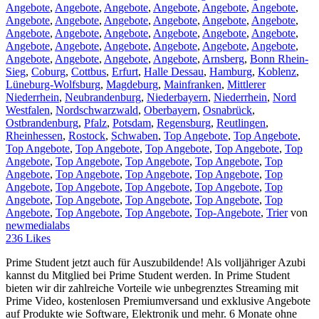
Angebote
,
Angebote
,
Angebote
,
Angebote
,
Angebote
,
Angebote
,
Angebote
,
Angebote
,
Angebote
,
Angebote
,
Angebote
,
Angebote
,
Angebote
,
Angebote
,
Angebote
,
Angebote
,
Angebote
,
Angebote
,
Angebote
,
Angebote
,
Angebote
,
Angebote
,
Angebote
,
Angebote
,
Angebote
,
Angebote
,
Angebote
,
Angebote
,
Arnsberg
,
Bonn Rhein-
Sieg
,
Coburg
,
Cottbus
,
Erfurt
,
Halle Dessau
,
Hamburg
,
Koblenz
,
Lüneburg-Wolfsburg
,
Magdeburg
,
Mainfranken
,
Mittlerer
Niederrhein
,
Neubrandenburg
,
Niederbayern
,
Niederrhein
,
Nord
Westfalen
,
Nordschwarzwald
,
Oberbayern
,
Osnabrück
,
Ostbrandenburg
,
Pfalz
,
Potsdam
,
Regensburg
,
Reutlingen
,
Rheinhessen
,
Rostock
,
Schwaben
,
Top Angebote
,
Top Angebote
,
Top Angebote
,
Top Angebote
,
Top Angebote
,
Top Angebote
,
Top
Angebote
,
Top Angebote
,
Top Angebote
,
Top Angebote
,
Top
Angebote
,
Top Angebote
,
Top Angebote
,
Top Angebote
,
Top
Angebote
,
Top Angebote
,
Top Angebote
,
Top Angebote
,
Top
Angebote
,
Top Angebote
,
Top Angebote
,
Top Angebote
,
Top
Angebote
,
Top Angebote
,
Top Angebote
,
Top-Angebote
,
Trier
von
newmedialabs
236
Likes
Prime Student jetzt auch für Auszubildende! Als volljähriger Azubi
kannst du Mitglied bei Prime Student werden. In Prime Student
bieten wir dir zahlreiche Vorteile wie unbegrenztes Streaming mit
Prime Video, kostenlosen Premiumversand und exklusive Angebote
auf Produkte wie Software, Elektronik und mehr. 6 Monate ohne