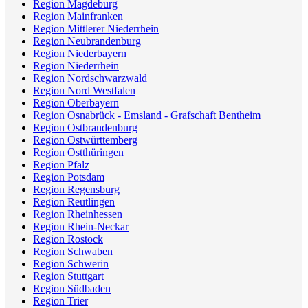
Region Magdeburg
Region Mainfranken
Region Mittlerer Niederrhein
Region Neubrandenburg
Region Niederbayern
Region Niederrhein
Region Nordschwarzwald
Region Nord Westfalen
Region Oberbayern
Region Osnabrück - Emsland - Grafschaft Bentheim
Region Ostbrandenburg
Region Ostwürttemberg
Region Ostthüringen
Region Pfalz
Region Potsdam
Region Regensburg
Region Reutlingen
Region Rheinhessen
Region Rhein-Neckar
Region Rostock
Region Schwaben
Region Schwerin
Region Stuttgart
Region Südbaden
Region Trier