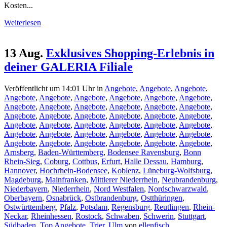
Kosten...
Weiterlesen
13 Aug.
Exklusives Shopping-Erlebnis in
deiner GALERIA Filiale
Veröffentlicht um 14:01 Uhr
in
Angebote
,
Angebote
,
Angebote
,
Angebote
,
Angebote
,
Angebote
,
Angebote
,
Angebote
,
Angebote
,
Angebote
,
Angebote
,
Angebote
,
Angebote
,
Angebote
,
Angebote
,
Angebote
,
Angebote
,
Angebote
,
Angebote
,
Angebote
,
Angebote
,
Angebote
,
Angebote
,
Angebote
,
Angebote
,
Angebote
,
Angebote
,
Angebote
,
Angebote
,
Angebote
,
Angebote
,
Angebote
,
Angebote
,
Angebote
,
Angebote
,
Angebote
,
Angebote
,
Angebote
,
Angebote
,
Arnsberg
,
Baden-Württemberg
,
Bodensee Ravensburg
,
Bonn
Rhein-Sieg
,
Coburg
,
Cottbus
,
Erfurt
,
Halle Dessau
,
Hamburg
,
Hannover
,
Hochrhein-Bodensee
,
Koblenz
,
Lüneburg-Wolfsburg
,
Magdeburg
,
Mainfranken
,
Mittlerer Niederrhein
,
Neubrandenburg
,
Niederbayern
,
Niederrhein
,
Nord Westfalen
,
Nordschwarzwald
,
Oberbayern
,
Osnabrück
,
Ostbrandenburg
,
Ostthüringen
,
Ostwürttemberg
,
Pfalz
,
Potsdam
,
Regensburg
,
Reutlingen
,
Rhein-
Neckar
,
Rheinhessen
,
Rostock
,
Schwaben
,
Schwerin
,
Stuttgart
,
Südbaden
,
Top Angebote
,
Trier
,
Ulm
von
ellenfisch