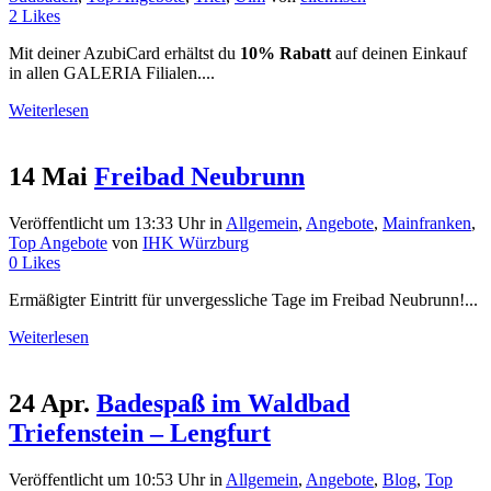
2
Likes
Mit deiner AzubiCard erhältst du
10% Rabatt
auf deinen Einkauf
in allen GALERIA Filialen....
Weiterlesen
14 Mai
Freibad Neubrunn
Veröffentlicht um 13:33 Uhr
in
Allgemein
,
Angebote
,
Mainfranken
,
Top Angebote
von
IHK Würzburg
0
Likes
Ermäßigter Eintritt für unvergessliche Tage im Freibad Neubrunn!...
Weiterlesen
24 Apr.
Badespaß im Waldbad
Triefenstein – Lengfurt
Veröffentlicht um 10:53 Uhr
in
Allgemein
,
Angebote
,
Blog
,
Top