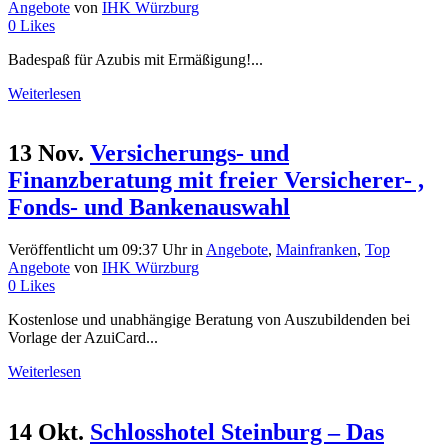
Angebote
von
IHK Würzburg
0
Likes
Badespaß für Azubis mit Ermäßigung!...
Weiterlesen
13 Nov.
Versicherungs- und
Finanzberatung mit freier Versicherer- ,
Fonds- und Bankenauswahl
Veröffentlicht um 09:37 Uhr
in
Angebote
,
Mainfranken
,
Top
Angebote
von
IHK Würzburg
0
Likes
Kostenlose und unabhängige Beratung von Auszubildenden bei
Vorlage der AzuiCard...
Weiterlesen
14 Okt.
Schlosshotel Steinburg – Das