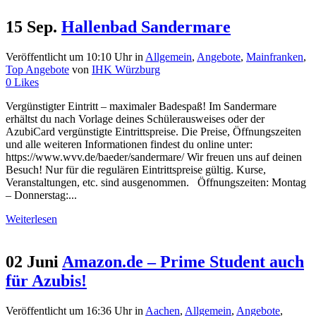
15 Sep.
Hallenbad Sandermare
Veröffentlicht um 10:10 Uhr
in
Allgemein
,
Angebote
,
Mainfranken
,
Top Angebote
von
IHK Würzburg
0
Likes
Vergünstigter Eintritt – maximaler Badespaß! Im Sandermare
erhältst du nach Vorlage deines Schülerausweises oder der
AzubiCard vergünstigte Eintrittspreise. Die Preise, Öffnungszeiten
und alle weiteren Informationen findest du online unter:
https://www.wvv.de/baeder/sandermare/ Wir freuen uns auf deinen
Besuch! Nur für die regulären Eintrittspreise gültig. Kurse,
Veranstaltungen, etc. sind ausgenommen. Öffnungszeiten: Montag
– Donnerstag:...
Weiterlesen
02 Juni
Amazon.de – Prime Student auch
für Azubis!
Veröffentlicht um 16:36 Uhr
in
Aachen
,
Allgemein
,
Angebote
,