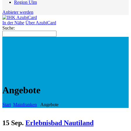
Region Ulm
Anbieter werden
In der Nähe
Über AzubiCard
Suche:
Angebote
Start
Mainfranken
Angebote
15 Sep.
Erlebnisbad Nautiland