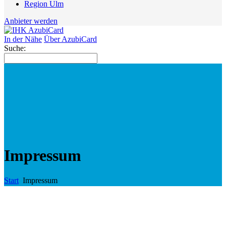
Region Ulm
Anbieter werden
In der Nähe
Über AzubiCard
Suche:
Impressum
Start
Impressum