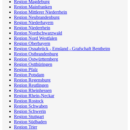
Region Magdeburg
Region Mainfranken
Region Mittlerer Niederrhein
Region Neubrandenburg
Region Niederbayern
Region Niederrhein
Region Nordschwarzwald
Region Nord Westfalen
Region Oberbayern
Region Osnabrück - Emsland - Grafschaft Bentheim
Region Ostbrandenburg
Region Ostwürttemberg
Region Ostthüringen
Region Pfalz
Region Potsdam
Region Regensburg
Region Reutlingen
Region Rheinhessen
Region Rhein-Neckar
Region Rostock
Region Schwaben
Region Schwerin
Region Stuttgart
Region Südbaden
Region Trier