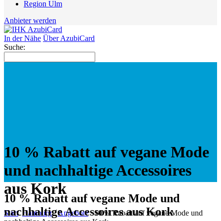
Region Ulm
Anbieter werden
In der Nähe
Über AzubiCard
Suche:
10 % Rabatt auf vegane Mode
und nachhaltige Accessoires
aus Kork
10 % Rabatt auf vegane Mode und
nachhaltige Accessoires aus Kork
Start
Hamburg
Angebote
10 % Rabatt auf vegane Mode und