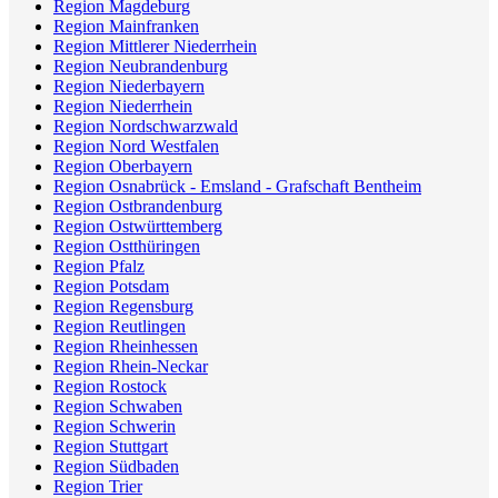
Region Magdeburg
Region Mainfranken
Region Mittlerer Niederrhein
Region Neubrandenburg
Region Niederbayern
Region Niederrhein
Region Nordschwarzwald
Region Nord Westfalen
Region Oberbayern
Region Osnabrück - Emsland - Grafschaft Bentheim
Region Ostbrandenburg
Region Ostwürttemberg
Region Ostthüringen
Region Pfalz
Region Potsdam
Region Regensburg
Region Reutlingen
Region Rheinhessen
Region Rhein-Neckar
Region Rostock
Region Schwaben
Region Schwerin
Region Stuttgart
Region Südbaden
Region Trier