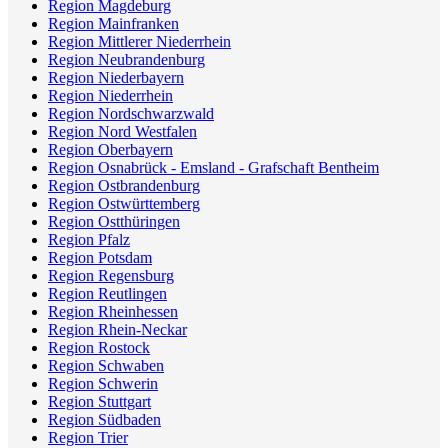
Region Magdeburg
Region Mainfranken
Region Mittlerer Niederrhein
Region Neubrandenburg
Region Niederbayern
Region Niederrhein
Region Nordschwarzwald
Region Nord Westfalen
Region Oberbayern
Region Osnabrück - Emsland - Grafschaft Bentheim
Region Ostbrandenburg
Region Ostwürttemberg
Region Ostthüringen
Region Pfalz
Region Potsdam
Region Regensburg
Region Reutlingen
Region Rheinhessen
Region Rhein-Neckar
Region Rostock
Region Schwaben
Region Schwerin
Region Stuttgart
Region Südbaden
Region Trier