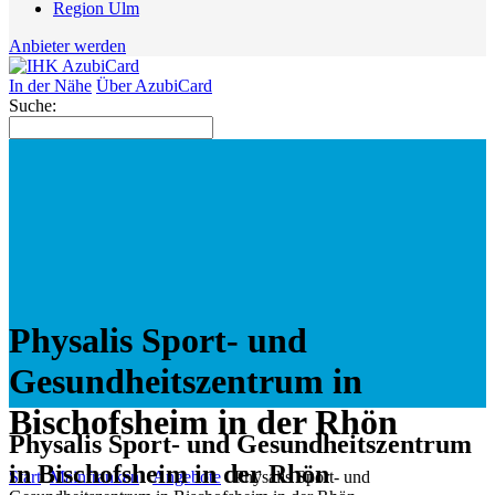
Region Ulm
Anbieter werden
In der Nähe
Über AzubiCard
Suche:
Physalis Sport- und
Gesundheitszentrum in
Bischofsheim in der Rhön
Physalis Sport- und Gesundheitszentrum
in Bischofsheim in der Rhön
Start
Mainfranken
Angebote
Physalis Sport- und