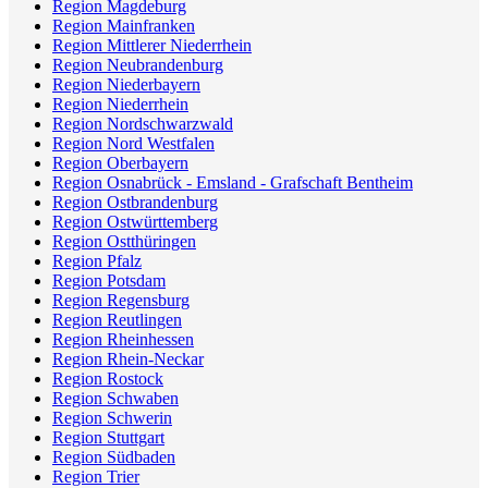
Region Magdeburg
Region Mainfranken
Region Mittlerer Niederrhein
Region Neubrandenburg
Region Niederbayern
Region Niederrhein
Region Nordschwarzwald
Region Nord Westfalen
Region Oberbayern
Region Osnabrück - Emsland - Grafschaft Bentheim
Region Ostbrandenburg
Region Ostwürttemberg
Region Ostthüringen
Region Pfalz
Region Potsdam
Region Regensburg
Region Reutlingen
Region Rheinhessen
Region Rhein-Neckar
Region Rostock
Region Schwaben
Region Schwerin
Region Stuttgart
Region Südbaden
Region Trier