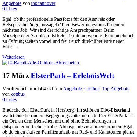
Angebote
von
ihkhannover
0
Likes
Egal, ob ihr professionelle Passfotos für den Ausweis oder
Reisepass benötigt, aussagekräftige Bewerbungsfotos für euren
nächsten Job: Wir sind der richtige Ansprechpartner. Beim
Vorzeigen der Azubicard ist kein Termin notwendig. Kommt einfach
zu Öffnungszeiten vorbei und freut euch direkt über eure neuen
Fotos....
Weiterlesen
17 März
ElsterPark – ErlebnisWelt
Veröffentlicht um 14:45 Uhr
in
Angebote
,
Cottbus
,
Top Angebote
von
cottbus
0
Likes
Entdecke den ElsterPark in Herzberg! Im schönen Elbe-Elsterland
wartet eine besondere Begegnungsstätte auf dich. Der ElsterPark ist
ein Ort, an dem Menschen mit und ohne Behinderungen in
entspannter und lebensfroher Atmosphäre zusammenkommen. Egal
ob du einen aktiven Familienurlaub mit Rad- und Kanutouren planst