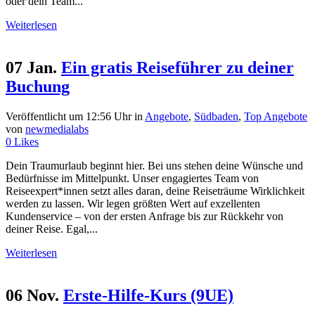
oder dein Team...
Weiterlesen
07 Jan.
Ein gratis Reiseführer zu deiner
Buchung
Veröffentlicht um 12:56 Uhr
in
Angebote
,
Südbaden
,
Top Angebote
von
newmedialabs
0
Likes
Dein Traumurlaub beginnt hier. Bei uns stehen deine Wünsche und
Bedürfnisse im Mittelpunkt. Unser engagiertes Team von
Reiseexpert*innen setzt alles daran, deine Reiseträume Wirklichkeit
werden zu lassen. Wir legen größten Wert auf exzellenten
Kundenservice – von der ersten Anfrage bis zur Rückkehr von
deiner Reise. Egal,...
Weiterlesen
06 Nov.
Erste-Hilfe-Kurs (9UE)