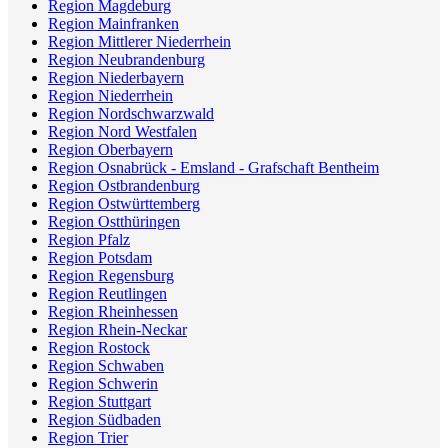
Region Magdeburg
Region Mainfranken
Region Mittlerer Niederrhein
Region Neubrandenburg
Region Niederbayern
Region Niederrhein
Region Nordschwarzwald
Region Nord Westfalen
Region Oberbayern
Region Osnabrück - Emsland - Grafschaft Bentheim
Region Ostbrandenburg
Region Ostwürttemberg
Region Ostthüringen
Region Pfalz
Region Potsdam
Region Regensburg
Region Reutlingen
Region Rheinhessen
Region Rhein-Neckar
Region Rostock
Region Schwaben
Region Schwerin
Region Stuttgart
Region Südbaden
Region Trier