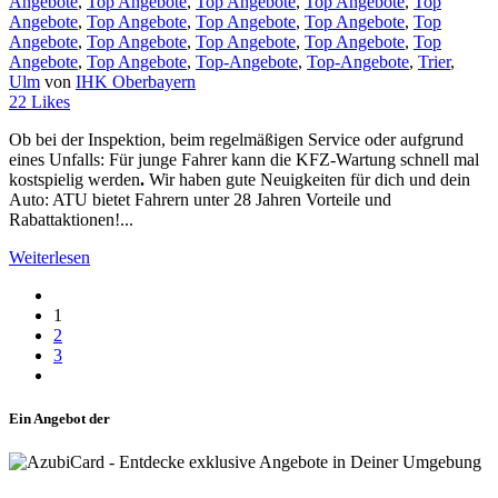
Angebote
,
Top Angebote
,
Top Angebote
,
Top Angebote
,
Top
Angebote
,
Top Angebote
,
Top Angebote
,
Top Angebote
,
Top
Angebote
,
Top Angebote
,
Top Angebote
,
Top Angebote
,
Top
Angebote
,
Top Angebote
,
Top-Angebote
,
Top-Angebote
,
Trier
,
Ulm
von
IHK Oberbayern
22
Likes
Ob bei der Inspektion, beim regelmäßigen Service oder aufgrund
eines Unfalls: Für junge Fahrer kann die KFZ-Wartung schnell mal
kostspielig werden
.
Wir haben gute Neuigkeiten für dich und dein
Auto: ATU bietet Fahrern unter 28 Jahren Vorteile und
Rabattaktionen!...
Weiterlesen
1
2
3
Ein Angebot der