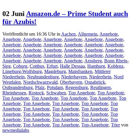
02 Juni
Amazon.de – Prime Student auch
für Azubis!
Veröffentlicht um 16:36 Uhr
in
Aachen
,
Allgemein
,
Angebote
,
Angebote
,
Angebote
,
Angebote
,
Angebote
,
Angebote
,
Angebote
,
Angebote
,
Angebote
,
Angebote
,
Angebote
,
Angebote
,
Angebote
,
Angebote
,
Angebote
,
Angebote
,
Angebote
,
Angebote
,
Angebote
,
Angebote
,
Angebote
,
Angebote
,
Angebote
,
Angebote
,
Angebote
,
Angebote
,
Angebote
,
Angebote
,
Angebote
,
Arnsberg
,
Bonn Rhein-
Sieg
,
Coburg
,
Cottbus
,
Erfurt
,
Halle Dessau
,
Hamburg
,
Koblenz
,
Lüneburg-Wolfsburg
,
Magdeburg
,
Mainfranken
,
Mittlerer
Niederrhein
,
Neubrandenburg
,
Niederbayern
,
Niederrhein
,
Nord
Westfalen
,
Nordschwarzwald
,
Oberbayern
,
Osnabrück
,
Ostbrandenburg
,
Pfalz
,
Potsdam
,
Regensburg
,
Reutlingen
,
Rheinhessen
,
Rostock
,
Schwaben
,
Top Angebote
,
Top Angebote
,
Top Angebote
,
Top Angebote
,
Top Angebote
,
Top Angebote
,
Top
Angebote
,
Top Angebote
,
Top Angebote
,
Top Angebote
,
Top
Angebote
,
Top Angebote
,
Top Angebote
,
Top Angebote
,
Top
Angebote
,
Top Angebote
,
Top Angebote
,
Top Angebote
,
Top
Angebote
,
Top Angebote
,
Top Angebote
,
Top Angebote
,
Top
Angebote
,
Top Angebote
,
Top Angebote
,
Top-Angebote
,
Trier
von
newmedialabs