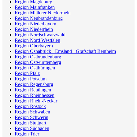
Region Magdeburg
Region Mainfranken
Region Mittlerer Niederrhein
Region Neubrandenburg
Region Niederbayern
Region Niederrhein
Region Nordschwarzwald
Region Nord Westfalen
Region Oberbayern
Region Osnabrück - Emsland - Grafschaft Bentheim
Region Ostbrandenburg
Region Ostwürttemberg
Region Ostthüringen
Region Pfalz
Region Potsdam
Region Regensburg
Region Reutlingen
Region Rheinhessen
Region Rhein-Neckar
Region Rostock
Region Schwaben
Region Schwerin
Region Stuttgart
Region Südbaden
Region Trier