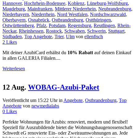
Hannover
,
Hochrhein-Bodensee
,
Koblenz
,
Lüneburg-Wolfsburg
,
Magdeburg
,
Mainfranken
,
Mittlerer Niederrhein
,
Neubrandenburg
,
Niederbayern
,
Niederrhein
,
Nord Westfalen
,
Nordschwarzwald
,
Oberbayern
,
Osnabrück
,
Ostbrandenburg
,
Ostthüringen
,
Ostwürttemberg
,
Pfalz
,
Potsdam
,
Regensburg
,
Reutlingen
,
Rhein-
Neckar
,
Rheinhessen
,
Rostock
,
Schwaben
,
Schwerin
,
Stuttgart
,
Südbaden
,
Top Angebote
,
Trier
,
Ulm
von
ellenfisch
2
Likes
Mit deiner AzubiCard erhältst du
10% Rabatt
auf deinen Einkauf
in allen GALERIA Filialen....
Weiterlesen
12 Aug.
WOBAG-Azubi-Paket
Veröffentlicht um 15:22 Uhr
in
Angebote
,
Ostbrandenburg
,
Top
Angebote
von
newmedialabs
0
Likes
Perfekte Wohnungen für Azubis: renoviert, modern und flexibel!
Speziell für Auszubildende bietet die Wohnungsbaugenossenschaft
Schwedt eG renovierte Ein- oder Zweiraumwohnungen an. Jede