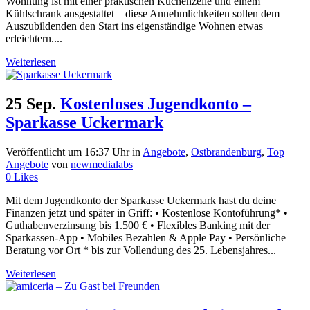
Wohnung ist mit einer praktischen Küchenzeile und einem
Kühlschrank ausgestattet – diese Annehmlichkeiten sollen dem
Auszubildenden den Start ins eigenständige Wohnen etwas
erleichtern....
Weiterlesen
25 Sep.
Kostenloses Jugendkonto –
Sparkasse Uckermark
Veröffentlicht um 16:37 Uhr
in
Angebote
,
Ostbrandenburg
,
Top
Angebote
von
newmedialabs
0
Likes
Mit dem Jugendkonto der Sparkasse Uckermark hast du deine
Finanzen jetzt und später in Griff: • Kostenlose Kontoführung* •
Guthabenverzinsung bis 1.500 € • Flexibles Banking mit der
Sparkassen-App • Mobiles Bezahlen & Apple Pay • Persönliche
Beratung vor Ort * bis zur Vollendung des 25. Lebensjahres...
Weiterlesen