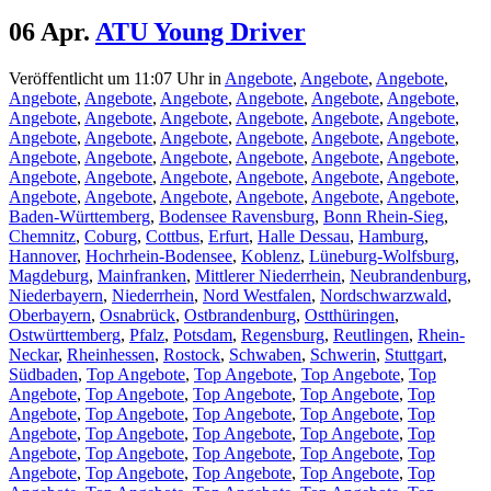
06 Apr.
ATU Young Driver
Veröffentlicht um 11:07 Uhr
in
Angebote
,
Angebote
,
Angebote
,
Angebote
,
Angebote
,
Angebote
,
Angebote
,
Angebote
,
Angebote
,
Angebote
,
Angebote
,
Angebote
,
Angebote
,
Angebote
,
Angebote
,
Angebote
,
Angebote
,
Angebote
,
Angebote
,
Angebote
,
Angebote
,
Angebote
,
Angebote
,
Angebote
,
Angebote
,
Angebote
,
Angebote
,
Angebote
,
Angebote
,
Angebote
,
Angebote
,
Angebote
,
Angebote
,
Angebote
,
Angebote
,
Angebote
,
Angebote
,
Angebote
,
Angebote
,
Baden-Württemberg
,
Bodensee Ravensburg
,
Bonn Rhein-Sieg
,
Chemnitz
,
Coburg
,
Cottbus
,
Erfurt
,
Halle Dessau
,
Hamburg
,
Hannover
,
Hochrhein-Bodensee
,
Koblenz
,
Lüneburg-Wolfsburg
,
Magdeburg
,
Mainfranken
,
Mittlerer Niederrhein
,
Neubrandenburg
,
Niederbayern
,
Niederrhein
,
Nord Westfalen
,
Nordschwarzwald
,
Oberbayern
,
Osnabrück
,
Ostbrandenburg
,
Ostthüringen
,
Ostwürttemberg
,
Pfalz
,
Potsdam
,
Regensburg
,
Reutlingen
,
Rhein-
Neckar
,
Rheinhessen
,
Rostock
,
Schwaben
,
Schwerin
,
Stuttgart
,
Südbaden
,
Top Angebote
,
Top Angebote
,
Top Angebote
,
Top
Angebote
,
Top Angebote
,
Top Angebote
,
Top Angebote
,
Top
Angebote
,
Top Angebote
,
Top Angebote
,
Top Angebote
,
Top
Angebote
,
Top Angebote
,
Top Angebote
,
Top Angebote
,
Top
Angebote
,
Top Angebote
,
Top Angebote
,
Top Angebote
,
Top
Angebote
,
Top Angebote
,
Top Angebote
,
Top Angebote
,
Top