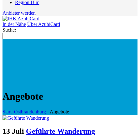
Region Ulm
Anbieter werden
In der Nähe
Über AzubiCard
Suche:
Angebote
Start
Ostbrandenburg
Angebote
13 Juli
Geführte Wanderung