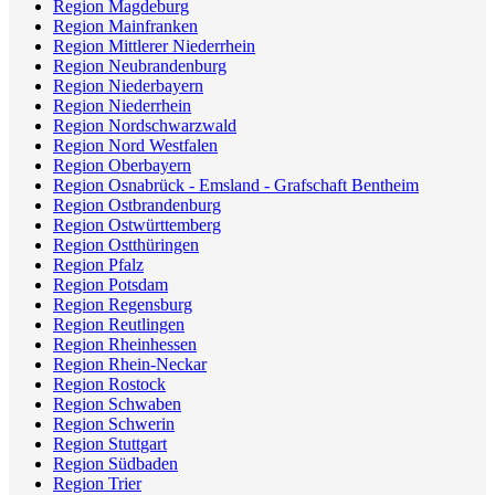
Region Magdeburg
Region Mainfranken
Region Mittlerer Niederrhein
Region Neubrandenburg
Region Niederbayern
Region Niederrhein
Region Nordschwarzwald
Region Nord Westfalen
Region Oberbayern
Region Osnabrück - Emsland - Grafschaft Bentheim
Region Ostbrandenburg
Region Ostwürttemberg
Region Ostthüringen
Region Pfalz
Region Potsdam
Region Regensburg
Region Reutlingen
Region Rheinhessen
Region Rhein-Neckar
Region Rostock
Region Schwaben
Region Schwerin
Region Stuttgart
Region Südbaden
Region Trier