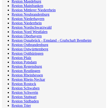
Region Magdeburg
Region Mainfranken
Region Mittlerer Niederrhein
Region Neubrandenburg
Region Niederbayern
Region Niederrhein
Region Nordschwarzwald
Region Nord Westfalen
Region Oberbayern
Region Osnabrück - Emsland - Grafschaft Bentheim
Region Ostbrandenburg
Region Ostwürttemberg
Region Ostthüringen
Region Pfalz
Region Potsdam
Region Regensburg
Region Reutlingen
Region Rheinhessen
Region Rhein-Neckar
Region Rostock
Region Schwaben
Region Schwerin
Region Stuttgart
Region Südbaden
Region Trier