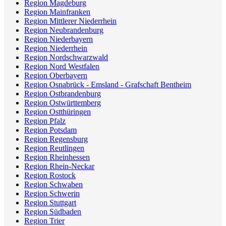
Region Magdeburg
Region Mainfranken
Region Mittlerer Niederrhein
Region Neubrandenburg
Region Niederbayern
Region Niederrhein
Region Nordschwarzwald
Region Nord Westfalen
Region Oberbayern
Region Osnabrück - Emsland - Grafschaft Bentheim
Region Ostbrandenburg
Region Ostwürttemberg
Region Ostthüringen
Region Pfalz
Region Potsdam
Region Regensburg
Region Reutlingen
Region Rheinhessen
Region Rhein-Neckar
Region Rostock
Region Schwaben
Region Schwerin
Region Stuttgart
Region Südbaden
Region Trier