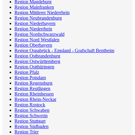
Region Magdeburg
Region Mainfranken
Region Mittlerer Niederrhein
Region Neubrandenburg
Region Niederbayern
Region Niederrhein
Region Nordschwarzwald
Region Nord Westfalen
Region Oberbayern
Region Osnabrück - Emsland - Grafschaft Bentheim
Region Ostbrandenburg
Region Ostwürttemberg
Region Ostthüringen
Region Pfalz
Region Potsdam
Region Regensburg
Region Reutlingen
Region Rheinhessen
Region Rhein-Neckar
Region Rostock
Region Schwaben
Region Schwerin
Region Stuttgart
Region Südbaden
Region Trier