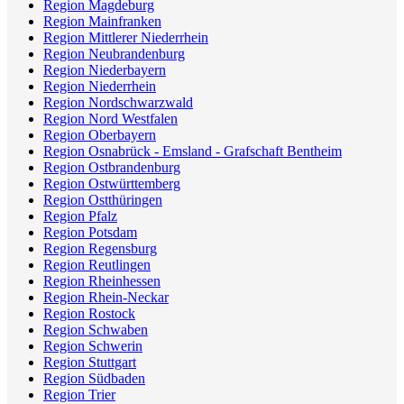
Region Magdeburg
Region Mainfranken
Region Mittlerer Niederrhein
Region Neubrandenburg
Region Niederbayern
Region Niederrhein
Region Nordschwarzwald
Region Nord Westfalen
Region Oberbayern
Region Osnabrück - Emsland - Grafschaft Bentheim
Region Ostbrandenburg
Region Ostwürttemberg
Region Ostthüringen
Region Pfalz
Region Potsdam
Region Regensburg
Region Reutlingen
Region Rheinhessen
Region Rhein-Neckar
Region Rostock
Region Schwaben
Region Schwerin
Region Stuttgart
Region Südbaden
Region Trier