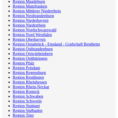
Region Magdeburg
Region Mainfranken
Region Mittlerer Niederrhein
Region Neubrandenburg
Region Niederbayern
Region Niederrhein
Region Nordschwarzwald
Region Nord Westfalen
Region Oberbayern
Region Osnabrück - Emsland - Grafschaft Bentheim
Region Ostbrandenburg
Region Ostwürttemberg
Region Ostthüringen
Region Pfalz
Region Potsdam
Region Regensburg
Region Reutlingen
Region Rheinhessen
Region Rhein-Neckar
Region Rostock
Region Schwaben
Region Schwerin
Region Stuttgart
Region Südbaden
Region Trier