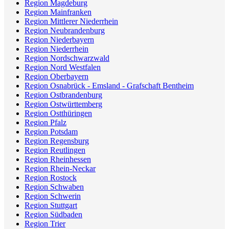
Region Magdeburg
Region Mainfranken
Region Mittlerer Niederrhein
Region Neubrandenburg
Region Niederbayern
Region Niederrhein
Region Nordschwarzwald
Region Nord Westfalen
Region Oberbayern
Region Osnabrück - Emsland - Grafschaft Bentheim
Region Ostbrandenburg
Region Ostwürttemberg
Region Ostthüringen
Region Pfalz
Region Potsdam
Region Regensburg
Region Reutlingen
Region Rheinhessen
Region Rhein-Neckar
Region Rostock
Region Schwaben
Region Schwerin
Region Stuttgart
Region Südbaden
Region Trier