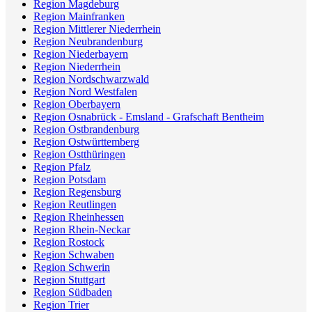
Region Magdeburg
Region Mainfranken
Region Mittlerer Niederrhein
Region Neubrandenburg
Region Niederbayern
Region Niederrhein
Region Nordschwarzwald
Region Nord Westfalen
Region Oberbayern
Region Osnabrück - Emsland - Grafschaft Bentheim
Region Ostbrandenburg
Region Ostwürttemberg
Region Ostthüringen
Region Pfalz
Region Potsdam
Region Regensburg
Region Reutlingen
Region Rheinhessen
Region Rhein-Neckar
Region Rostock
Region Schwaben
Region Schwerin
Region Stuttgart
Region Südbaden
Region Trier