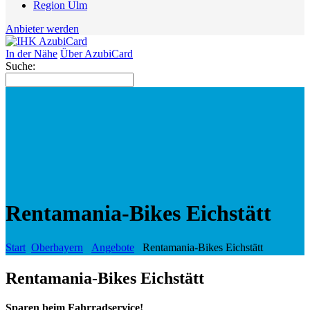
Region Ulm
Anbieter werden
In der Nähe
Über AzubiCard
Suche:
Rentamania-Bikes Eichstätt
Start
Oberbayern
Angebote
Rentamania-Bikes Eichstätt
Rentamania-Bikes Eichstätt
Sparen beim Fahrradservice!