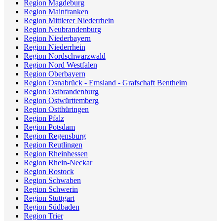
Region Magdeburg
Region Mainfranken
Region Mittlerer Niederrhein
Region Neubrandenburg
Region Niederbayern
Region Niederrhein
Region Nordschwarzwald
Region Nord Westfalen
Region Oberbayern
Region Osnabrück - Emsland - Grafschaft Bentheim
Region Ostbrandenburg
Region Ostwürttemberg
Region Ostthüringen
Region Pfalz
Region Potsdam
Region Regensburg
Region Reutlingen
Region Rheinhessen
Region Rhein-Neckar
Region Rostock
Region Schwaben
Region Schwerin
Region Stuttgart
Region Südbaden
Region Trier