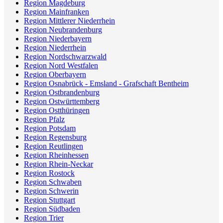
Region Magdeburg
Region Mainfranken
Region Mittlerer Niederrhein
Region Neubrandenburg
Region Niederbayern
Region Niederrhein
Region Nordschwarzwald
Region Nord Westfalen
Region Oberbayern
Region Osnabrück - Emsland - Grafschaft Bentheim
Region Ostbrandenburg
Region Ostwürttemberg
Region Ostthüringen
Region Pfalz
Region Potsdam
Region Regensburg
Region Reutlingen
Region Rheinhessen
Region Rhein-Neckar
Region Rostock
Region Schwaben
Region Schwerin
Region Stuttgart
Region Südbaden
Region Trier