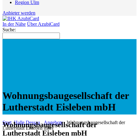
Region Ulm
Anbieter werden
In der Nähe
Über AzubiCard
Suche:
Wohnungsbaugesellschaft der
Lutherstadt Eisleben mbH
Start
Halle Dessau
Angebote
Wohnungsbaugesellschaft der
Wohnungsbaugesellschaft der
Lutherstadt Eisleben mbH
Lutherstadt Eisleben mbH