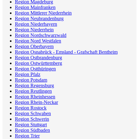
Region Magdeburg
Region Mainfranken
Region Mittlerer Niederrhein
Region Neubrandenburg
Region Niederbayern
Region Niederrhein
Region Nordschwarzwald
Region Nord Westfalen
Region Oberbayern
Region Osnabrück - Emsland - Grafschaft Bentheim
Region Ostbrandenburg
Region Ostwürttemberg
Region Ostthüringen
Region Pfalz
Region Potsdam
Region Regensburg
Region Reutlingen
Region Rheinhessen
Region Rhein-Neckar
Region Rostock
Region Schwaben
Region Schwerin
Region Stuttgart
Region Südbaden
Region Trier