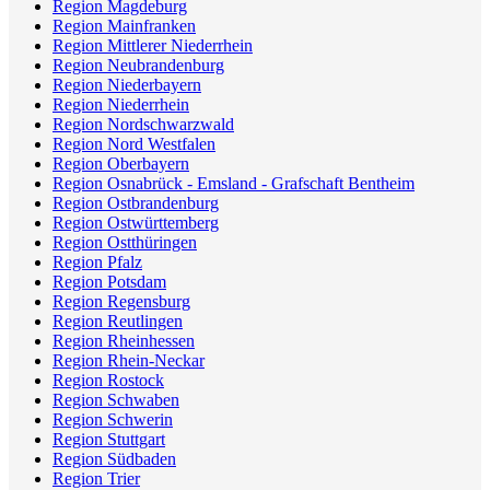
Region Magdeburg
Region Mainfranken
Region Mittlerer Niederrhein
Region Neubrandenburg
Region Niederbayern
Region Niederrhein
Region Nordschwarzwald
Region Nord Westfalen
Region Oberbayern
Region Osnabrück - Emsland - Grafschaft Bentheim
Region Ostbrandenburg
Region Ostwürttemberg
Region Ostthüringen
Region Pfalz
Region Potsdam
Region Regensburg
Region Reutlingen
Region Rheinhessen
Region Rhein-Neckar
Region Rostock
Region Schwaben
Region Schwerin
Region Stuttgart
Region Südbaden
Region Trier