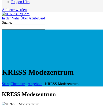
Region Ulm
Anbieter werden
In der Nähe
Über AzubiCard
Suche:
KRESS Modezentrum
Start
Chemnitz
Angebote
KRESS Modezentrum
KRESS Modezentrum