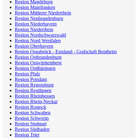
Region Magdeburg
Region Mainfranken
Region Mittlerer Niederrhein
Region Neubrandenburg
Region Niederbayern
Region Niederrhein
Region Nordschwarzwald
Region Nord Westfalen
Region Oberbayern
Region Osnabrück - Emsland - Grafschaft Bentheim
Region Ostbrandenburg
Region Ostwürttemberg
Region Ostthüringen
Region Pfalz
Region Potsdam
Region Regensburg
Region Reutlingen
Region Rheinhessen
Region Rhein-Neckar
Region Rostock
Region Schwaben
Region Schwerin
Region Stuttgart
Region Südbaden
Region Trier