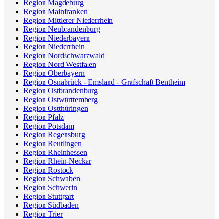
Region Magdeburg
Region Mainfranken
Region Mittlerer Niederrhein
Region Neubrandenburg
Region Niederbayern
Region Niederrhein
Region Nordschwarzwald
Region Nord Westfalen
Region Oberbayern
Region Osnabrück - Emsland - Grafschaft Bentheim
Region Ostbrandenburg
Region Ostwürttemberg
Region Ostthüringen
Region Pfalz
Region Potsdam
Region Regensburg
Region Reutlingen
Region Rheinhessen
Region Rhein-Neckar
Region Rostock
Region Schwaben
Region Schwerin
Region Stuttgart
Region Südbaden
Region Trier