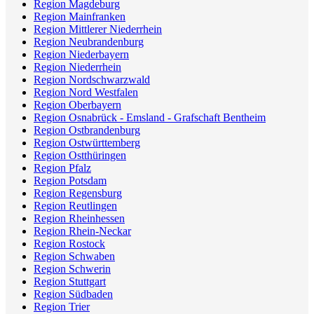
Region Magdeburg
Region Mainfranken
Region Mittlerer Niederrhein
Region Neubrandenburg
Region Niederbayern
Region Niederrhein
Region Nordschwarzwald
Region Nord Westfalen
Region Oberbayern
Region Osnabrück - Emsland - Grafschaft Bentheim
Region Ostbrandenburg
Region Ostwürttemberg
Region Ostthüringen
Region Pfalz
Region Potsdam
Region Regensburg
Region Reutlingen
Region Rheinhessen
Region Rhein-Neckar
Region Rostock
Region Schwaben
Region Schwerin
Region Stuttgart
Region Südbaden
Region Trier