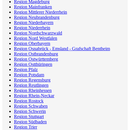
Region Magdeburg
Region Mainfranken
Region Mittlerer Niederrhein
Region Neubrandenburg
Region Niederbayern
Region Niederrhein
Region Nordschwarzwald
Region Nord Westfalen
Region Oberbayern
Region Osnabrück - Emsland - Grafschaft Bentheim
Region Ostbrandenburg
Region Ostwürttemberg
Region Ostthüringen
Region Pfalz
Region Potsdam
Region Regensburg
Region Reutlingen
Region Rheinhessen
Region Rhein-Neckar
Region Rostock
Region Schwaben
Region Schwerin
Region Stuttgart
Region Südbaden
Region Trier