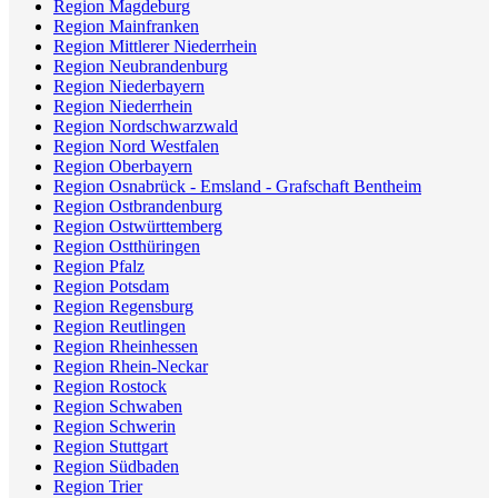
Region Magdeburg
Region Mainfranken
Region Mittlerer Niederrhein
Region Neubrandenburg
Region Niederbayern
Region Niederrhein
Region Nordschwarzwald
Region Nord Westfalen
Region Oberbayern
Region Osnabrück - Emsland - Grafschaft Bentheim
Region Ostbrandenburg
Region Ostwürttemberg
Region Ostthüringen
Region Pfalz
Region Potsdam
Region Regensburg
Region Reutlingen
Region Rheinhessen
Region Rhein-Neckar
Region Rostock
Region Schwaben
Region Schwerin
Region Stuttgart
Region Südbaden
Region Trier