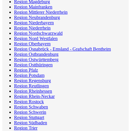
Region Magdeburg
Region Mainfranken
Region Mittlerer Niederrhein
Region Neubrandenburg
Region Niederbayern
Region Niederrhein
Region Nordschwarzwald
Region Nord Westfalen
Region Oberbayern
Region Osnabrück - Emsland - Grafschaft Bentheim
Region Ostbrandenburg
Region Ostwürttemberg
Region Ostthüringen
Region Pfalz
Region Potsdam
Region Regensburg
Region Reutlingen
Region Rheinhessen
Region Rhein-Neckar
Region Rostock
Region Schwaben
Region Schwerin
Region Stuttgart
Region Südbaden
Region Trier