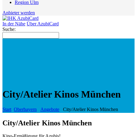
Region Ulm
Anbieter werden
In der Nähe
Über AzubiCard
Suche:
City/Atelier Kinos München
Start
Oberbayern
Angebote
City/Atelier Kinos München
City/Atelier Kinos München
Kino-Ermäßigung für Azubis!