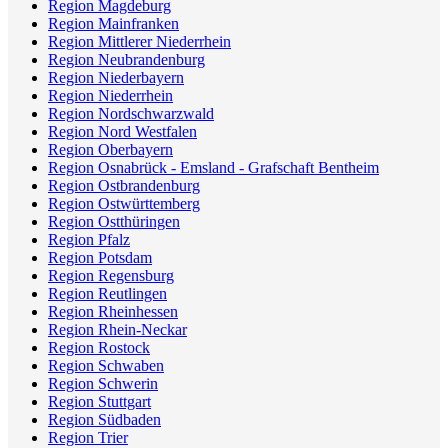
Region Magdeburg
Region Mainfranken
Region Mittlerer Niederrhein
Region Neubrandenburg
Region Niederbayern
Region Niederrhein
Region Nordschwarzwald
Region Nord Westfalen
Region Oberbayern
Region Osnabrück - Emsland - Grafschaft Bentheim
Region Ostbrandenburg
Region Ostwürttemberg
Region Ostthüringen
Region Pfalz
Region Potsdam
Region Regensburg
Region Reutlingen
Region Rheinhessen
Region Rhein-Neckar
Region Rostock
Region Schwaben
Region Schwerin
Region Stuttgart
Region Südbaden
Region Trier