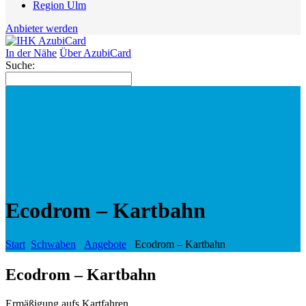
Region Ulm
Anbieter werden
In der Nähe
Über AzubiCard
Suche:
Ecodrom – Kartbahn
Start
Schwaben
Angebote
Ecodrom – Kartbahn
Ecodrom – Kartbahn
Ermäßigung aufs Kartfahren