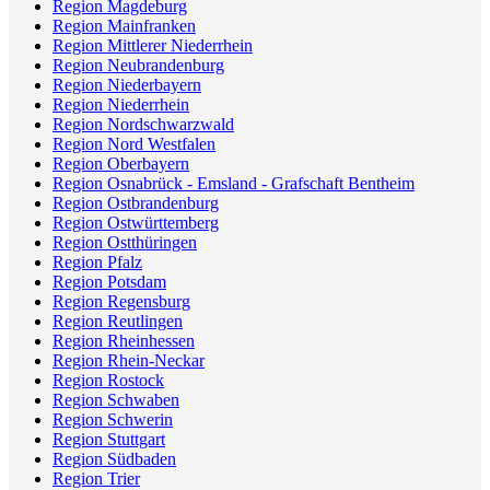
Region Magdeburg
Region Mainfranken
Region Mittlerer Niederrhein
Region Neubrandenburg
Region Niederbayern
Region Niederrhein
Region Nordschwarzwald
Region Nord Westfalen
Region Oberbayern
Region Osnabrück - Emsland - Grafschaft Bentheim
Region Ostbrandenburg
Region Ostwürttemberg
Region Ostthüringen
Region Pfalz
Region Potsdam
Region Regensburg
Region Reutlingen
Region Rheinhessen
Region Rhein-Neckar
Region Rostock
Region Schwaben
Region Schwerin
Region Stuttgart
Region Südbaden
Region Trier