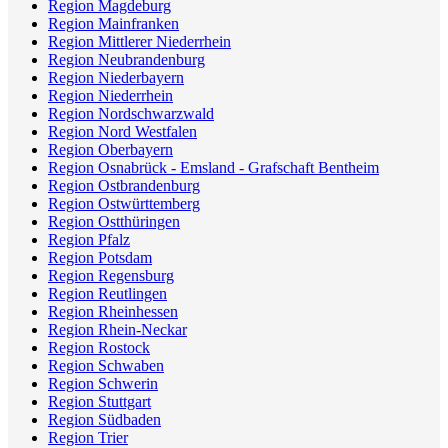
Region Magdeburg
Region Mainfranken
Region Mittlerer Niederrhein
Region Neubrandenburg
Region Niederbayern
Region Niederrhein
Region Nordschwarzwald
Region Nord Westfalen
Region Oberbayern
Region Osnabrück - Emsland - Grafschaft Bentheim
Region Ostbrandenburg
Region Ostwürttemberg
Region Ostthüringen
Region Pfalz
Region Potsdam
Region Regensburg
Region Reutlingen
Region Rheinhessen
Region Rhein-Neckar
Region Rostock
Region Schwaben
Region Schwerin
Region Stuttgart
Region Südbaden
Region Trier