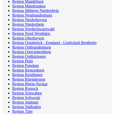
Region Magdeburg
Region Mainfranken
Region Mittlerer Niederrhein
Region Neubrandenburg
Region Niederbayern
Region Niederrhein
Region Nordschwarzwald
Region Nord Westfalen
Region Oberbayern
Region Osnabrück - Emsland - Grafschaft Bentheim
Region Ostbrandenburg
Region Ostwürttemberg
Region Ostthüringen
Region Pfalz
Region Potsdam
Region Regensburg
Region Reutlingen
Region Rheinhessen
Region Rhein-Neckar
Region Rostock
Region Schwaben
Region Schwerin
Region Stuttgart
Region Südbaden
Region Trier