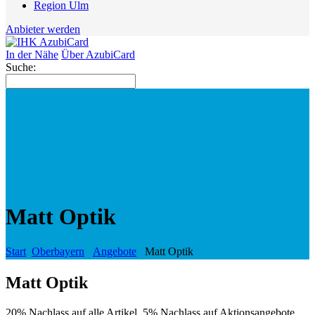
Region Ulm
Anbieter werden
In der Nähe
Über AzubiCard
Suche:
Matt Optik
Start
Oberbayern
Angebote
Matt Optik
Matt Optik
20% Nachlass auf alle Artikel, 5% Nachlass auf Aktionsangebote