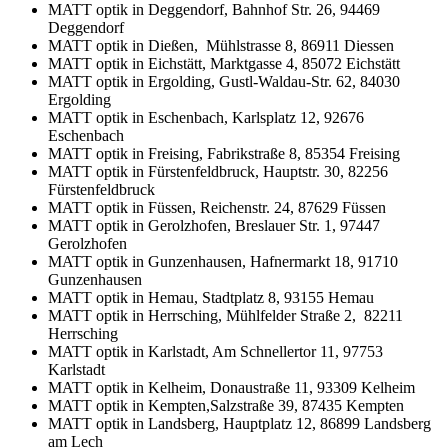
MATT optik in Deggendorf, Bahnhof Str. 26, 94469
Deggendorf
MATT optik in Dießen, Mühlstrasse 8, 86911 Diessen
MATT optik in Eichstätt, Marktgasse 4, 85072 Eichstätt
MATT optik in Ergolding, Gustl-Waldau-Str. 62, 84030
Ergolding
MATT optik in Eschenbach, Karlsplatz 12, 92676
Eschenbach
MATT optik in Freising, Fabrikstraße 8, 85354 Freising
MATT optik in Fürstenfeldbruck, Hauptstr. 30, 82256
Fürstenfeldbruck
MATT optik in Füssen, Reichenstr. 24, 87629 Füssen
MATT optik in Gerolzhofen, Breslauer Str. 1, 97447
Gerolzhofen
MATT optik in Gunzenhausen, Hafnermarkt 18, 91710
Gunzenhausen
MATT optik in Hemau, Stadtplatz 8, 93155 Hemau
MATT optik in Herrsching, Mühlfelder Straße 2, 82211
Herrsching
MATT optik in Karlstadt, Am Schnellertor 11, 97753
Karlstadt
MATT optik in Kelheim, Donaustraße 11, 93309 Kelheim
MATT optik in Kempten,Salzstraße 39, 87435 Kempten
MATT optik in Landsberg, Hauptplatz 12, 86899 Landsberg
am Lech