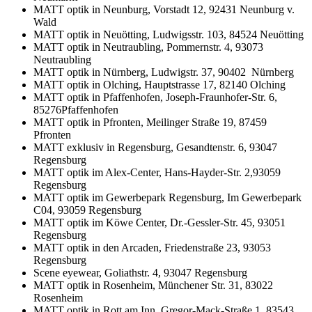
MATT optik in Neunburg, Vorstadt 12, 92431 Neunburg v.
Wald
MATT optik in Neuötting, Ludwigsstr. 103, 84524 Neuötting
MATT optik in Neutraubling, Pommernstr. 4, 93073
Neutraubling
MATT optik in Nürnberg, Ludwigstr. 37, 90402 Nürnberg
MATT optik in Olching, Hauptstrasse 17, 82140 Olching
MATT optik in Pfaffenhofen, Joseph-Fraunhofer-Str. 6,
85276Pfaffenhofen
MATT optik in Pfronten, Meilinger Straße 19, 87459
Pfronten
MATT exklusiv in Regensburg, Gesandtenstr. 6, 93047
Regensburg
MATT optik im Alex-Center, Hans-Hayder-Str. 2,93059
Regensburg
MATT optik im Gewerbepark Regensburg, Im Gewerbepark
C04, 93059 Regensburg
MATT optik im Köwe Center, Dr.-Gessler-Str. 45, 93051
Regensburg
MATT optik in den Arcaden, Friedenstraße 23, 93053
Regensburg
Scene eyewear, Goliathstr. 4, 93047 Regensburg
MATT optik in Rosenheim, Münchener Str. 31, 83022
Rosenheim
MATT optik in Rott am Inn, Gregor-Mack-Straße 1, 83543